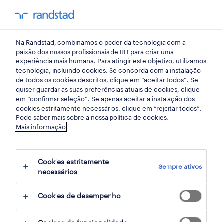
my randst
Na Randstad, combinamos o poder da tecnologia com a
porto
paixão dos nossos profissionais de RH para criar uma
experiência mais humana. Para atingir este objetivo, utilizamos
tecnologia, incluindo cookies. Se concorda com a instalação
de todos os cookies descritos, clique em “aceitar todos”. Se
quiser guardar as suas preferências atuais de cookies, clique
em “confirmar seleção”. Se apenas aceitar a instalação dos
cookies estritamente necessários, clique em “rejeitar todos”.
Pode saber mais sobre a nossa política de cookies.
Mais informação
Cookies estritamente
Sempre ativos
6 tecnologias de informação oportunidades
necessários
em Porto, Porto encontradas para ti
Cookies de desempenho
filter
2