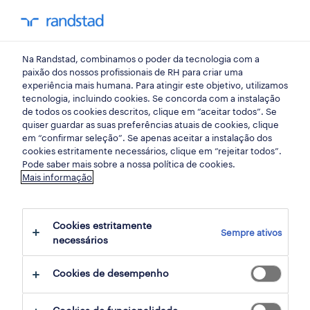
my randst
Na Randstad, combinamos o poder da tecnologia com a
amadora
paixão dos nossos profissionais de RH para criar uma
experiência mais humana. Para atingir este objetivo, utilizamos
tecnologia, incluindo cookies. Se concorda com a instalação
de todos os cookies descritos, clique em “aceitar todos”. Se
quiser guardar as suas preferências atuais de cookies, clique
em “confirmar seleção”. Se apenas aceitar a instalação dos
cookies estritamente necessários, clique em “rejeitar todos”.
Pode saber mais sobre a nossa política de cookies.
Mais informação
Cookies estritamente
Sempre ativos
4 Permanente Serviços de consultoria
necessários
empregos disponíveis em Amadora, Lisboa
Cookies de desempenho
filter
3