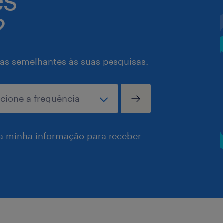
?
as semelhantes às suas pesquisas.
a minha informação para receber