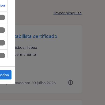
ivos
limpar pesquisa
contabilista certificado
lisboa, lisboa
permanente
todos
publicado em 20 julho 2026