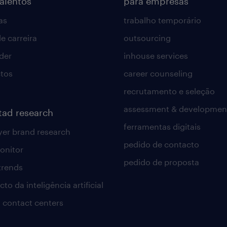
talentos
para empresas
as
trabalho temporário
e carreira
outsourcing
lder
inhouse services
tos
career counseling
recrutamento e seleção
assessment & developmen
tad research
ferramentas digitais
er brand research
pedido de contacto
onitor
pedido de proposta
 trends
to da inteligência artificial
 contact centers