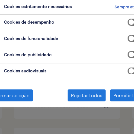
Cookies estritamente necessários
Sempre at
tipo de contrato
1
Cookies de desempenho
Cookies de funcionalidade
billing specialist
Cookies de publicidade
lisboa, lisboa
permanente
Cookies audiovisuais
irmar seleção
Rejeitar todos
Permitir 
publicado em 6 agosto 2026