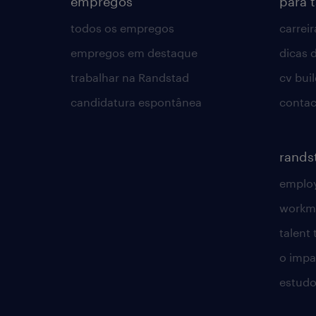
empregos
para 
todos os empregos
carreir
empregos em destaque
dicas d
trabalhar na Randstad
cv bui
candidatura espontânea
contac
rands
employ
workm
talent
o impac
estudo