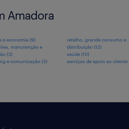
em Amadora
s e economia
(
9
)
retalho, grande consumo e
ções, manutenção e
distribuição
(
12
)
ção
(
3
)
saúde
(
10
)
ing e comunicação
(
3
)
serviços de apoio ao cliente