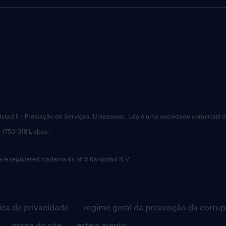
dstad II – Prestação de Serviços, Unipessoal, Lda é uma sociedade comercial 
 1750-018 Lisboa.
 registered trademarks of © Randstad N.V.
tica de privacidade
regime geral da prevenção da corru
mapa do site
esteja atento