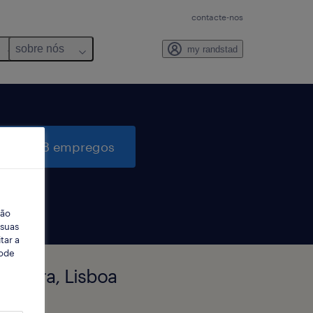
contacte-nos
sobre nós
my randstad
quisar 8 empregos
ção
 suas
tar a
Pode
madora, Lisboa