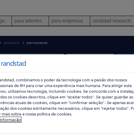
ego
para talentos
para empresas
randstad research
amadora
permanente
pes
andstad, combinamos o poder da tecnologia com a paixão dos nossos
ssionais de RH para criar uma experiência mais humana. Para atingir este
ivo, utilizamos tecnologia, incluindo cookies. Se concorda com a instala
dos os cookies descritos, clique em “aceitar todos”. Se quiser guardar as
rências atuais de cookies, clique em “confirmar seleção”. Se apenas acei
lação dos cookies estritamente necessários, clique em “rejeitar todos”. 
 mais sobre a nossa política de cookies.
 auditoria empregos disponíveis em A
 informação