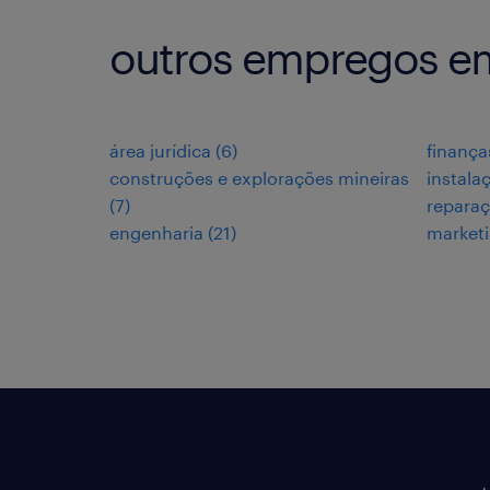
outros empregos 
área jurídica
(
6
)
finança
construções e explorações mineiras
instala
(
7
)
repara
engenharia
(
21
)
market