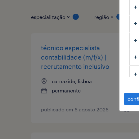
especialização
região
1
1
técnico especialista
contabilidade (m/f/x) |
recrutamento inclusivo
carnaxide, lisboa
permanente
conf
publicado em 6 agosto 2026