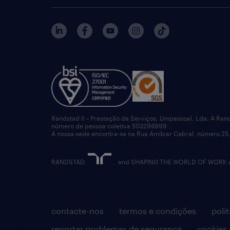
Randstad II – Prestação de Serviços, Unipessoal, Lda; A Ran
número de pessoa coletiva 503298999 .
A nossa sede encontra-se na Rua Amílcar Cabral, número 25,
RANDSTAD,
, and SHAPING THE WORLD OF WORK are
contacte-nos
termos e condições
polí
reportar problemas de segurança
cookies