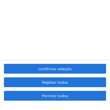
RANDSTAD,
, and SHAPING THE WORLD OF WORK are
registered trademarks of © Randstad N.V.
contacte-nos
termos e condições
política de privacidade
regime geral da prevenção da corrupção
denúncia de má conduta
confirmar seleção
reportar problemas de segurança
cookies
Rejeitar todos
mapa do site
Permitir todos
esteja atento