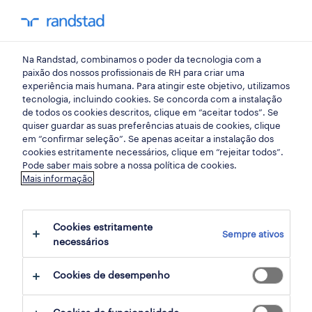
my randst
Na Randstad, combinamos o poder da tecnologia com a
início
paixão dos nossos profissionais de RH para criar uma
experiência mais humana. Para atingir este objetivo, utilizamos
tecnologia, incluindo cookies. Se concorda com a instalação
de todos os cookies descritos, clique em “aceitar todos”. Se
quiser guardar as suas preferências atuais de cookies, clique
em “confirmar seleção”. Se apenas aceitar a instalação dos
cookies estritamente necessários, clique em “rejeitar todos”.
Pode saber mais sobre a nossa política de cookies.
Mais informação
não foram encontrados resultados
Cookies estritamente
Sempre ativos
necessários
Não encontrámos resultados para a sua
pesquisa. Experimente alterar os seus
Cookies de desempenho
critérios de filtragem para obter mais
resultados. As seguintes acções podem