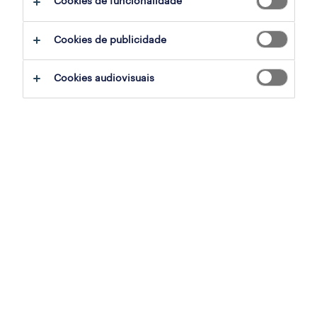
Cookies de funcionalidade
ajudar:
Cookies de publicidade
experimente remover alguns dos filtros
Cookies audiovisuais
que aplicou.
já experientou pesquisar por uma região
específica? Considere expandir a
distância até ao local de emprego.
altere a função ou palavras-chave e
verifique se foi escrito correctamente.