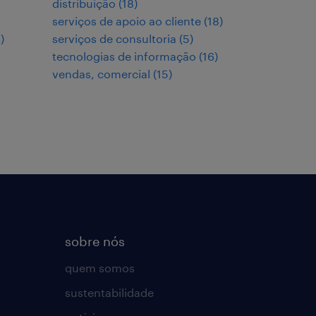
distribuição
(
18
)
serviços de apoio ao cliente
(
18
)
4
)
serviços de consultoria
(
5
)
tecnologias de informação
(
16
)
vendas, comercial
(
15
)
sobre nós
quem somos
sustentabilidade