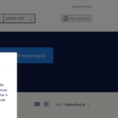
contacte-nos
sobre nós
my randstad
quisar 10 empregos
ção
 suas
tar a
Pode
ver: