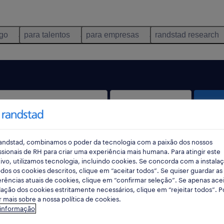
ego
para talentos
para empresas
randstad research
pes
andstad, combinamos o poder da tecnologia com a paixão dos nossos
ssionais de RH para criar uma experiência mais humana. Para atingir este
ivo, utilizamos tecnologia, incluindo cookies. Se concorda com a instala
dos os cookies descritos, clique em “aceitar todos”. Se quiser guardar as
rências atuais de cookies, clique em “confirmar seleção”. Se apenas acei
lação dos cookies estritamente necessários, clique em “rejeitar todos”. 
SBOA, Lisboa encontradas para ti
 mais sobre a nossa política de cookies.
 informação