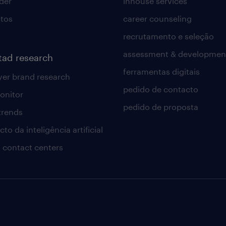
lder
inhouse services
tos
career counseling
recrutamento e seleção
assessment & developmen
tad research
ferramentas digitais
er brand research
pedido de contacto
onitor
pedido de proposta
 trends
to da inteligência artificial
 contact centers