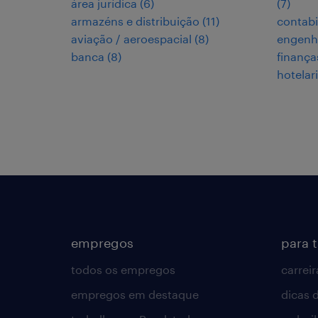
área jurídica
(
6
)
(
7
)
armazéns e distribuição
(
11
)
contabi
aviação / aeroespacial
(
8
)
engenh
banca
(
8
)
finança
hotelar
empregos
para 
todos os empregos
carreir
empregos em destaque
dicas d