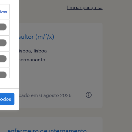
limpar pesquisa
ivos
consultor (m/f/x)
lisboa, lisboa
permanente
publicado em 6 agosto 2026
todos
enfermeiro de internamento