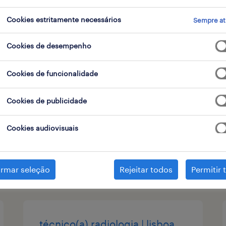
tipo de contrato
Cookies estritamente necessários
Sempre at
Cookies de desempenho
enfermeiro (m/f/x)
Cookies de funcionalidade
lisboa, lisboa
Cookies de publicidade
contrato
Cookies audiovisuais
publicado em 6 agosto 2026
irmar seleção
Rejeitar todos
Permitir 
técnico(a) radiologia | lisboa