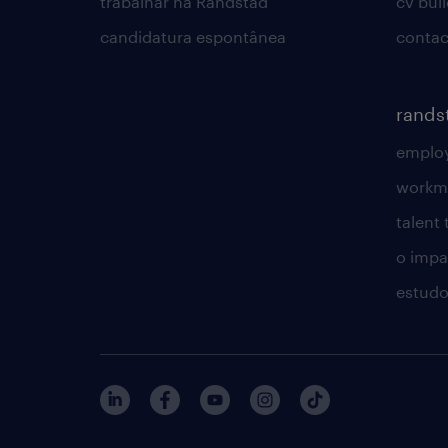
trabalhar na Randstad
cv bui
candidatura espontânea
contac
rands
employ
workm
talent
o impac
estudo