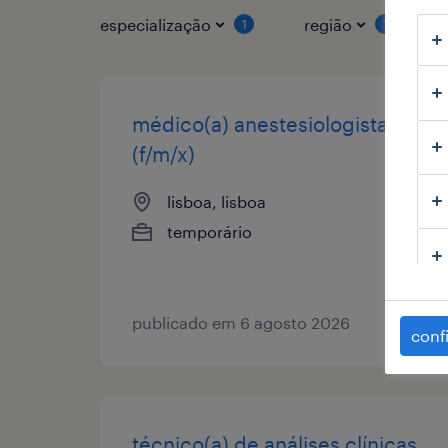
especialização
região
1
1
médico(a) anestesiologista
(f/m/x)
lisboa, lisboa
temporário
publicado em 6 agosto 2026
conf
técnico(a) de análises clínicas