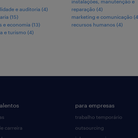
instalações, manutenção e
lidade e auditoria
(
4
)
reparação
(
4
)
aria
(
15
)
marketing e comunicação
(
s e economia
(
13
)
recursos humanos
(
4
)
ia e turismo
(
4
)
talentos
para empresas
as
trabalho temporário
e carreira
outsourcing