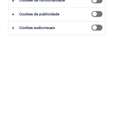
Cookies de funcionalidade
Cookies de publicidade
sumário
Cookies audiovisuais
lisboa, lisboa
permanente
especialização
saúde
referência
PTS-2025-178373