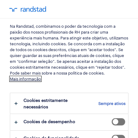
my randst
Na Randstad, combinamos o poder da tecnologia com a
saúde
paixão dos nossos profissionais de RH para criar uma
experiência mais humana. Para atingir este objetivo, utilizamos
tecnologia, incluindo cookies. Se concorda com a instalação
enfermeiro bloco
de todos os cookies descritos, clique em “aceitar todos”. Se
quiser guardar as suas preferências atuais de cookies, clique
operatório (m/f) | lisboa.
em “confirmar seleção”. Se apenas aceitar a instalação dos
cookies estritamente necessários, clique em “rejeitar todos”.
Pode saber mais sobre a nossa política de cookies.
Mais informação
lisboa, lisboa
publicado hoje
Cookies estritamente
Sempre ativos
data limite 25 agosto 2026
necessários
Cookies de desempenho
candidatura