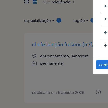
ver:
especialização
região
1
1
chefe secção frescos (m/f/x)
entroncamento, santarem
permanente
conf
publicado em 6 agosto 2026