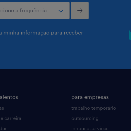
a minha informação para receber
talentos
para empresas
as
trabalho temporário
e carreira
outsourcing
lder
inhouse services