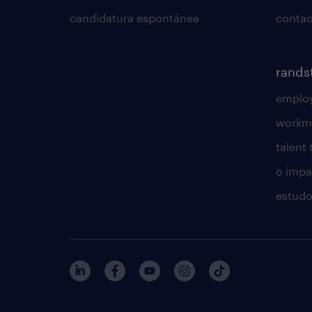
candidatura espontânea
contac
rands
employ
workm
talent
o impac
estudo