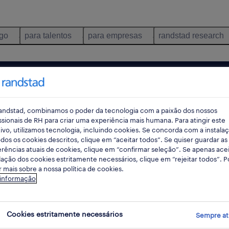
ego
para talentos
para empresas
randstad research
ão
torres novas
permanente
pes
andstad, combinamos o poder da tecnologia com a paixão dos nossos
ssionais de RH para criar uma experiência mais humana. Para atingir este
ivo, utilizamos tecnologia, incluindo cookies. Se concorda com a instala
dos os cookies descritos, clique em “aceitar todos”. Se quiser guardar as
rências atuais de cookies, clique em “confirmar seleção”. Se apenas acei
lação dos cookies estritamente necessários, clique em “rejeitar todos”. 
 mais sobre a nossa política de cookies.
 informação
 consumo e distribuição empregos disp
Cookies estritamente necessários
Sempre at