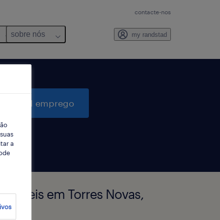
contacte-nos
sobre nós
my randstad
quisar 1 emprego
ção
 suas
tar a
Pode
oníveis em Torres Novas,
ivos