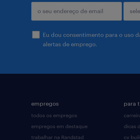
enviar
Eu dou consentimento para o uso d
alertas de emprego.
empregos
para 
todos os empregos
carreir
empregos em destaque
dicas d
trabalhar na Randstad
cv bui