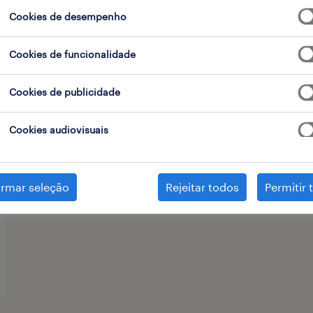
Cookies de desempenho
Cookies de funcionalidade
tipo de contrato
1
Cookies de publicidade
Cookies audiovisuais
irmar seleção
Rejeitar todos
Permitir 