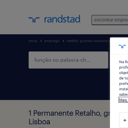
encontrar empr
início
emprego
retalho, grande consumo e distribuiç
Na R
profi
objet
de to
prefe
insta
saber
Mais
1 Permanente Retalho, grande
Lisboa