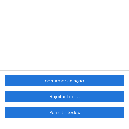
RANDSTAD,
, and SHAPING THE WORLD OF WORK are
registered trademarks of © Randstad N.V.
contacte-nos
termos e condições
política de privacidade
regime geral da prevenção da corrupção
denúncia de má conduta
confirmar seleção
reportar problemas de segurança
cookies
Rejeitar todos
mapa do site
Permitir todos
esteja atento