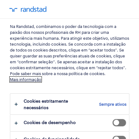
my randst
Na Randstad, combinamos o poder da tecnologia com a
início
paixão dos nossos profissionais de RH para criar uma
experiência mais humana. Para atingir este objetivo, utilizamos
tecnologia, incluindo cookies. Se concorda com a instalação
de todos os cookies descritos, clique em “aceitar todos”. Se
quiser guardar as suas preferências atuais de cookies, clique
em “confirmar seleção”. Se apenas aceitar a instalação dos
cookies estritamente necessários, clique em “rejeitar todos”.
Pode saber mais sobre a nossa política de cookies.
Mais informação
não foram encontrados resultados
Cookies estritamente
Sempre ativos
necessários
Não encontrámos resultados para a sua
pesquisa. Experimente alterar os seus
Cookies de desempenho
critérios de filtragem para obter mais
resultados. As seguintes acções podem