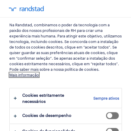
my randst
Na Randstad, combinamos o poder da tecnologia com a
lisboa
paixão dos nossos profissionais de RH para criar uma
experiência mais humana. Para atingir este objetivo, utilizamos
tecnologia, incluindo cookies. Se concorda com a instalação
de todos os cookies descritos, clique em “aceitar todos”. Se
quiser guardar as suas preferências atuais de cookies, clique
em “confirmar seleção”. Se apenas aceitar a instalação dos
cookies estritamente necessários, clique em “rejeitar todos”.
Pode saber mais sobre a nossa política de cookies.
Mais informação
Cookies estritamente
Sempre ativos
12 retalho, grande consumo e distribuição
necessários
oportunidades em Sintra, Lisboa, Lisboa
Cookies de desempenho
encontradas para ti