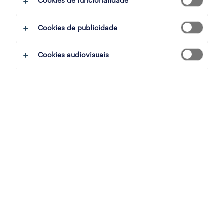
Cookies de funcionalidade
filter
2
Cookies de publicidade
assistente de loja (m/f/x) oeiras
Cookies audiovisuais
oeiras, lisboa
temporário
publicado em 29 julho 2026
assistente loja (m/f/x)
cascais, lisboa