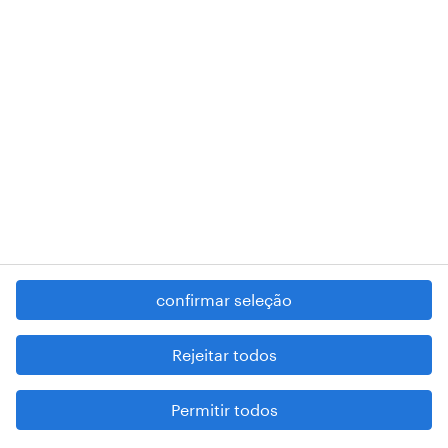
RANDSTAD,
, and SHAPING THE WORLD OF WORK are
registered trademarks of © Randstad N.V.
contacte-nos
termos e condições
política de privacidade
regime geral da prevenção da corrupção
denúncia de má conduta
confirmar seleção
reportar problemas de segurança
cookies
Rejeitar todos
mapa do site
Permitir todos
esteja atento