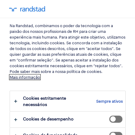
my randst
Na Randstad, combinamos o poder da tecnologia com a
lisboa
paixão dos nossos profissionais de RH para criar uma
experiência mais humana. Para atingir este objetivo, utilizamos
tecnologia, incluindo cookies. Se concorda com a instalação
de todos os cookies descritos, clique em “aceitar todos”. Se
quiser guardar as suas preferências atuais de cookies, clique
em “confirmar seleção”. Se apenas aceitar a instalação dos
cookies estritamente necessários, clique em “rejeitar todos”.
Pode saber mais sobre a nossa política de cookies.
Mais informação
Cookies estritamente
Sempre ativos
5 restaurantes e serviços de restauração
necessários
oportunidades em Sintra, Lisboa, Lisboa
Cookies de desempenho
encontradas para ti