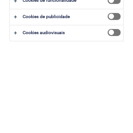
Cookies de funcionalidade
filter
2
Cookies de publicidade
chefe de cozinha (m/f/x)
Cookies audiovisuais
sintra, lisboa, lisboa
permanente
publicado em 6 agosto 2026
empregado de mesa (m/f/x)
sintra, lisboa, lisboa