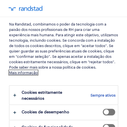
my randst
Na Randstad, combinamos o poder da tecnologia com a
lisboa
paixão dos nossos profissionais de RH para criar uma
experiência mais humana. Para atingir este objetivo, utilizamos
tecnologia, incluindo cookies. Se concorda com a instalação
de todos os cookies descritos, clique em “aceitar todos”. Se
quiser guardar as suas preferências atuais de cookies, clique
em “confirmar seleção”. Se apenas aceitar a instalação dos
cookies estritamente necessários, clique em “rejeitar todos”.
Pode saber mais sobre a nossa política de cookies.
Mais informação
Cookies estritamente
Sempre ativos
5 construções e explorações mineiras
necessários
oportunidades em Sintra, Lisboa, Lisboa
Cookies de desempenho
encontradas para ti