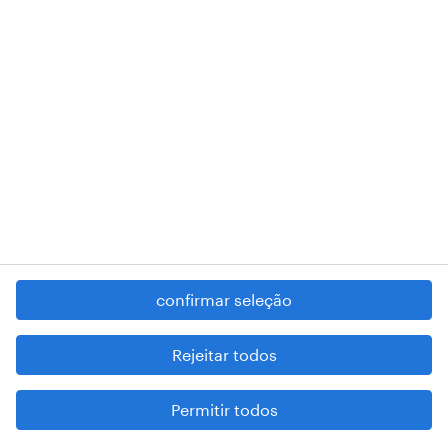
RANDSTAD,
, and SHAPING THE WORLD OF WORK are
registered trademarks of © Randstad N.V.
contacte-nos
termos e condições
política de privacidade
regime geral da prevenção da corrupção
denúncia de má conduta
confirmar seleção
reportar problemas de segurança
cookies
Rejeitar todos
mapa do site
Permitir todos
esteja atento