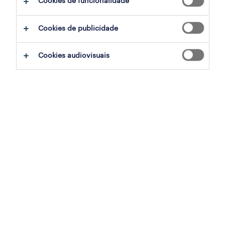
Cookies de funcionalidade
filter
2
Cookies de publicidade
encarregado fiscal de obra (m/f/x)
Cookies audiovisuais
maia, porto
permanente
publicado em 7 agosto 2026
encarregado de obra
lisboa, lisboa