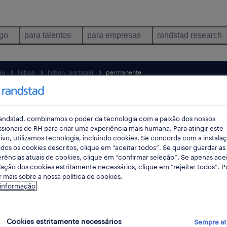
ego
para talentos
para empresas
randstad research
ão
lisboa
lisbon, portugal
permanente
pes
andstad, combinamos o poder da tecnologia com a paixão dos nossos
ssionais de RH para criar uma experiência mais humana. Para atingir este
ivo, utilizamos tecnologia, incluindo cookies. Se concorda com a instala
dos os cookies descritos, clique em “aceitar todos”. Se quiser guardar as
rências atuais de cookies, clique em “confirmar seleção”. Se apenas acei
lação dos cookies estritamente necessários, clique em “rejeitar todos”. 
 mais sobre a nossa política de cookies.
 informação
 consumo e distribuição empregos dis
Cookies estritamente necessários
Sempre at