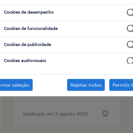
Cookies de desempenho
tipo de contrato
1
Cookies de funcionalidade
Cookies de publicidade
sales assistant (m/f/x)
Cookies audiovisuais
cascais, lisboa
permanente
irmar seleção
Rejeitar todos
Permitir 
publicado em 3 agosto 2026