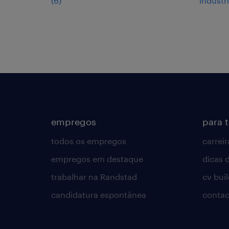
(
6
)
indústr
empregos
para 
todos os empregos
carreir
empregos em destaque
dicas d
trabalhar na Randstad
cv bui
candidatura espontânea
contac