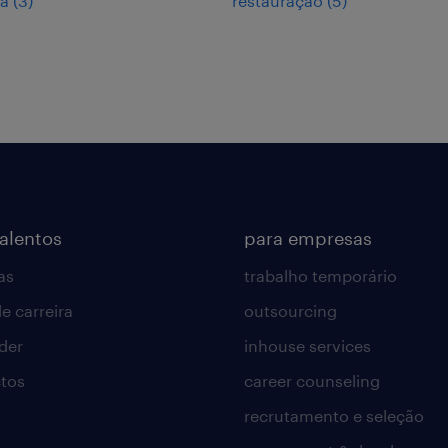
ia
(
3
)
restauração
(
5
)
talentos
para empresas
as
trabalho temporário
e carreira
outsourcing
lder
inhouse services
tos
career counseling
recrutamento e seleção