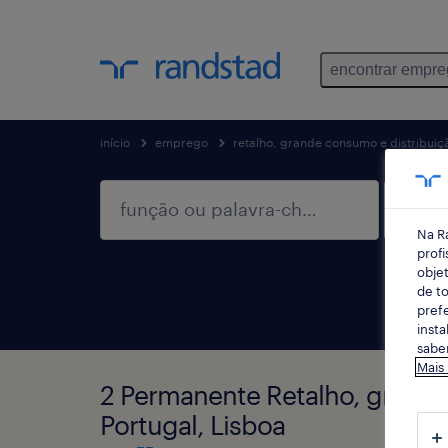
encontrar empr
início
emprego
retalho, grande consumo e distribuiç
Na R
profi
objet
de to
prefe
insta
saber
Mais
2 Permanente Retalho, grande
Portugal, Lisboa