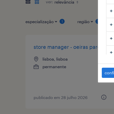
ver:
especialização
região
1
1
store manager - oeiras parque
lisboa, lisboa
permanente
conf
publicado em 28 julho 2026