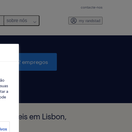
contacte-nos
sobre nós
my randstad
quisar 2 empregos
ção
 suas
tar a
Pode
poníveis em Lisbon,
ivos