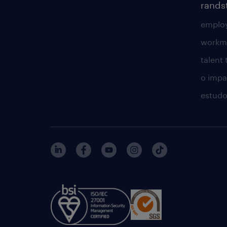
rands
employ
workm
talent
o impac
estudo