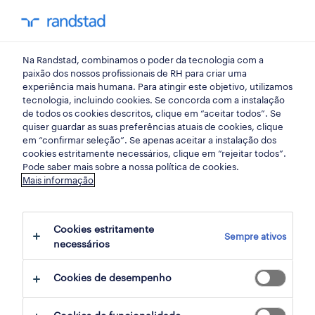
my randst
Na Randstad, combinamos o poder da tecnologia com a
lisbon, portugal
paixão dos nossos profissionais de RH para criar uma
experiência mais humana. Para atingir este objetivo, utilizamos
tecnologia, incluindo cookies. Se concorda com a instalação
de todos os cookies descritos, clique em “aceitar todos”. Se
quiser guardar as suas preferências atuais de cookies, clique
em “confirmar seleção”. Se apenas aceitar a instalação dos
cookies estritamente necessários, clique em “rejeitar todos”.
Pode saber mais sobre a nossa política de cookies.
Mais informação
Cookies estritamente
Sempre ativos
3 Contrato Retalho, grande consumo e
necessários
distribuição empregos disponíveis em
Cookies de desempenho
Lisbon, Portugal, Lisboa