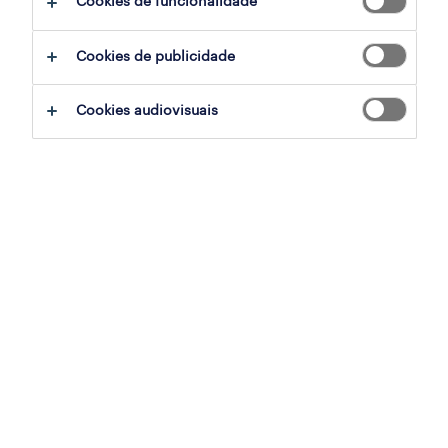
Cookies de funcionalidade
filter
3
Cookies de publicidade
assistente comercial (m/f/x) full-time -
Cookies audiovisuais
oeiras parque
oeiras, lisboa
contrato
publicado em 6 agosto 2026
assistente de loja (m/f/x) full-time -
cascaishopping