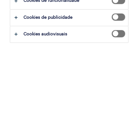
Cookies de funcionalidade
filter
2
Cookies de publicidade
project manager (m/f/x)
Cookies audiovisuais
lisboa, lisboa
permanente
publicado em 6 agosto 2026
marketing manager (m/f/x)
lisboa, lisboa