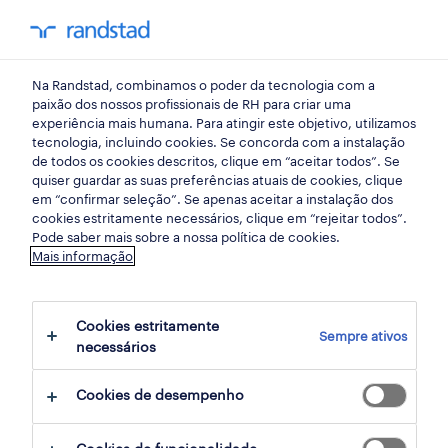
my randst
Na Randstad, combinamos o poder da tecnologia com a
lisboa
paixão dos nossos profissionais de RH para criar uma
experiência mais humana. Para atingir este objetivo, utilizamos
tecnologia, incluindo cookies. Se concorda com a instalação
de todos os cookies descritos, clique em “aceitar todos”. Se
quiser guardar as suas preferências atuais de cookies, clique
em “confirmar seleção”. Se apenas aceitar a instalação dos
cookies estritamente necessários, clique em “rejeitar todos”.
Pode saber mais sobre a nossa política de cookies.
Mais informação
Cookies estritamente
Sempre ativos
3 marketing e comunicação oportunidades
necessários
em Lisboa (hibrido), Lisboa encontradas
Cookies de desempenho
para ti