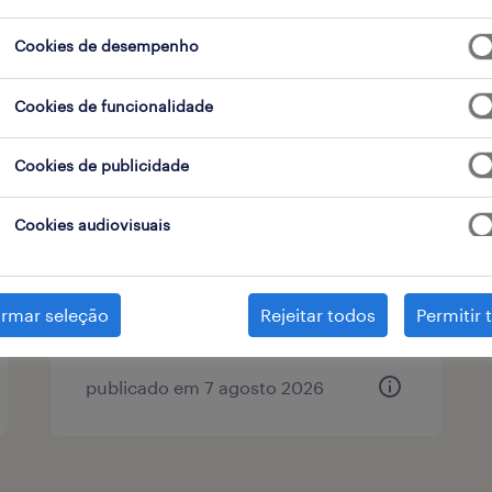
Cookies de desempenho
tipo de contrato
Cookies de funcionalidade
Cookies de publicidade
técnico de refrigeração
(m/f/x)
Cookies audiovisuais
lisboa, lisboa
permanente
irmar seleção
Rejeitar todos
Permitir 
publicado em 7 agosto 2026