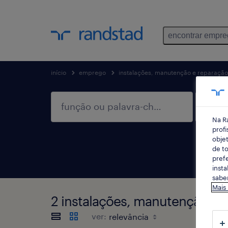
encontrar empr
início
emprego
instalações, manutenção e reparação
Na R
profi
objet
de to
prefe
insta
saber
Mais
2 instalações, manutenção e 
ver: