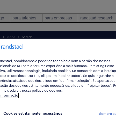
ego
para talentos
para empresas
randstad research
lisboa
parede
pes
andstad, combinamos o poder da tecnologia com a paixão dos nossos
ssionais de RH para criar uma experiência mais humana. Para atingir este
ivo, utilizamos tecnologia, incluindo cookies. Se concorda com a instala
dos os cookies descritos, clique em “aceitar todos”. Se quiser guardar as
rências atuais de cookies, clique em “confirmar seleção”. Se apenas acei
lação dos cookies estritamente necessários, clique em “rejeitar todos”. 
 mais sobre a nossa política de cookies.
 informação
reparação oportunidades em Parede, Lis
Cookies estritamente necessários
Sempre at