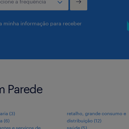
a minha informação para receber
m Parede
aria
(
3
)
retalho, grande consumo e
ia
(
6
)
distribuição
(
12
)
antes e serviços de
saúde
(
5
)