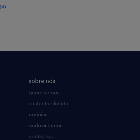
(
4
)
sobre nós
quem somos
sustentabilidade
notícias
onde estamos
contactos