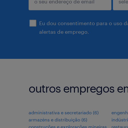
enviar
Eu dou consentimento para o uso d
alertas de emprego.
outros empregos e
administrativa e secretariado
(
6
)
engenh
armazéns e distribuição
(
6
)
indústr
construções e explorações mineiras
restaur