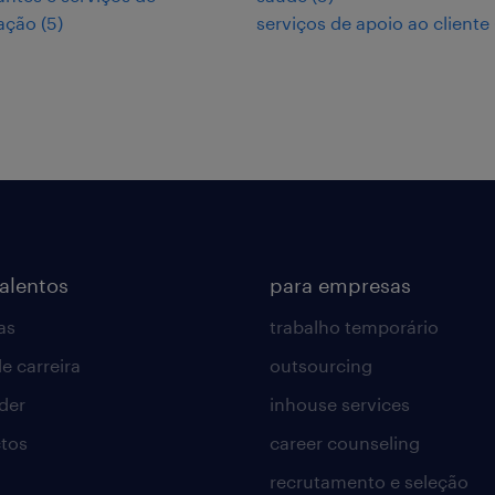
ação
(
5
)
serviços de apoio ao cliente
talentos
para empresas
as
trabalho temporário
e carreira
outsourcing
lder
inhouse services
tos
career counseling
recrutamento e seleção