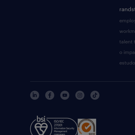
rands
employ
workm
talent
o impac
estudo