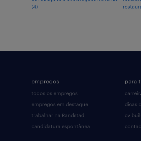
(
4
)
restaur
empregos
para 
todos os empregos
carreir
empregos em destaque
dicas d
trabalhar na Randstad
cv bui
candidatura espontânea
contac