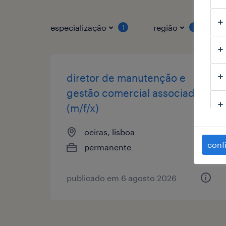
especialização
região
1
1
diretor de manutenção e
gestão comercial associada
(m/f/x)
oeiras, lisboa
conf
permanente
publicado em 6 agosto 2026