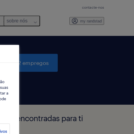
contacte-nos
sobre nós
my randstad
quisar 2 empregos
ção
 suas
tar a
Pode
boa encontradas para ti
ivos