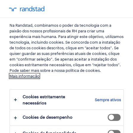
my randst
Na Randstad, combinamos o poder da tecnologia com a
lisboa
paixão dos nossos profissionais de RH para criar uma
experiência mais humana. Para atingir este objetivo, utilizamos
tecnologia, incluindo cookies. Se concorda com a instalação
de todos os cookies descritos, clique em “aceitar todos”. Se
quiser guardar as suas preferências atuais de cookies, clique
em “confirmar seleção”. Se apenas aceitar a instalação dos
cookies estritamente necessários, clique em “rejeitar todos”.
Pode saber mais sobre a nossa política de cookies.
Mais informação
Cookies estritamente
Sempre ativos
4 construções e explorações mineiras
necessários
oportunidades em Parede, Lisboa
Cookies de desempenho
encontradas para ti