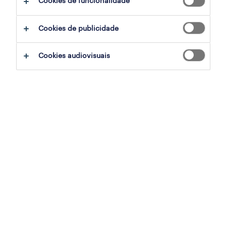
Cookies de funcionalidade
filter
2
Cookies de publicidade
encarregado fiscal de obra (m/f/x)
Cookies audiovisuais
maia, porto
permanente
publicado em 7 agosto 2026
encarregado de obra
lisboa, lisboa