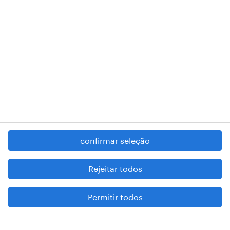
registered trademarks of © Randstad N.V.
contacte-nos
termos e condições
política de privacidade
regime geral da prevenção da corrupção
denúncia de má conduta
confirmar seleção
reportar problemas de segurança
cookies
Rejeitar todos
mapa do site
Permitir todos
esteja atento