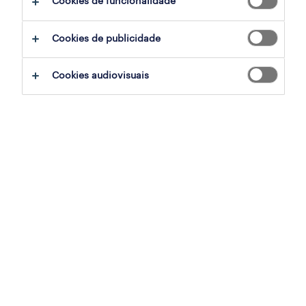
Cookies de funcionalidade
operador de produção (m/f/x)
Cookies de publicidade
gulpilhares, vila nova de gaia, porto
temporário
Cookies audiovisuais
publicado em 7 agosto 2026
montador eletricista (m/f/x)
valença, viana do castelo
temporário