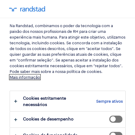
my randst
Na Randstad, combinamos o poder da tecnologia com a
emprego
paixão dos nossos profissionais de RH para criar uma
experiência mais humana. Para atingir este objetivo, utilizamos
tecnologia, incluindo cookies. Se concorda com a instalação
de todos os cookies descritos, clique em “aceitar todos”. Se
quiser guardar as suas preferências atuais de cookies, clique
em “confirmar seleção”. Se apenas aceitar a instalação dos
cookies estritamente necessários, clique em “rejeitar todos”.
Pode saber mais sobre a nossa política de cookies.
Mais informação
Cookies estritamente
Sempre ativos
350 remote indústria jobs found for you
necessários
Cookies de desempenho
filter
2