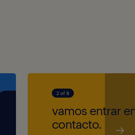
r a empresa mais
s a nível mundial
 boas-vindas a
idades e
sso de garantir
to e contratação
2 of 8
s pessoas. Caso
modo a tornar a
vamos entrar e
onfortável, por
contacto.
 nossos/as