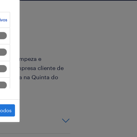
ivos
es de Limpeza e
 para empresa cliente de
ocalizada na Quinta do
todos