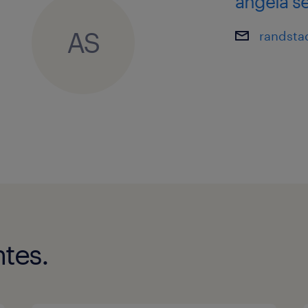
angela s
AS
randsta
tes.