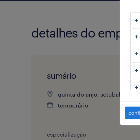
detalhes do empre
sumário
quinta do anjo, setubal
temporário
conf
especialização