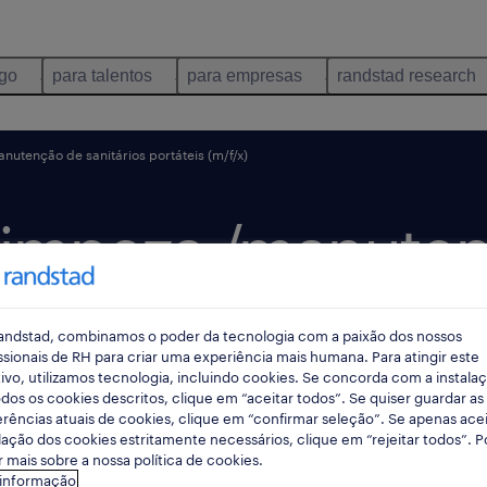
ego
para talentos
para empresas
randstad research
nutenção de sanitários portáteis (m/f/x)
limpeza /manute
táteis (m/f/x).
andstad, combinamos o poder da tecnologia com a paixão dos nossos
ssionais de RH para criar uma experiência mais humana. Para atingir este
ivo, utilizamos tecnologia, incluindo cookies. Se concorda com a instala
dos os cookies descritos, clique em “aceitar todos”. Se quiser guardar as
cado há 2 dias
data limite 27 agosto 2026
rências atuais de cookies, clique em “confirmar seleção”. Se apenas acei
lação dos cookies estritamente necessários, clique em “rejeitar todos”. 
 mais sobre a nossa política de cookies.
 informação