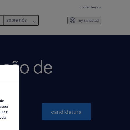
contacte-nos
sobre nós
my randstad
nção de
ção
 suas
candidatura
tar a
Pode