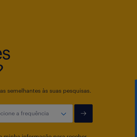
es
?
as semelhantes às suas pesquisas.
a minha informação para receber