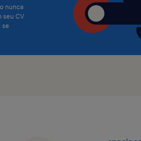
o nunca
 o seu CV
 se