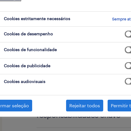
Cookies estritamente necessários
Sempre at
go
Cookies de desempenho
Cookies de funcionalidade
A Randstad está a recrutar Operador
Higienização de Sanitários Portáteis,
Cookies de publicidade
referência no seu setor de atuação, l
Cookies audiovisuais
Anjo.
irmar seleção
Rejeitar todos
Permitir 
responsabilidades chave