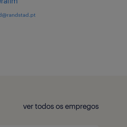
erafim
d@randstad.pt
ver todos os empregos