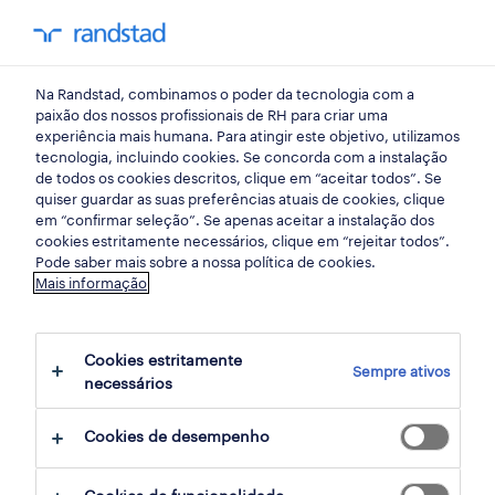
my randst
Na Randstad, combinamos o poder da tecnologia com a
hotelaria e turismo
paixão dos nossos profissionais de RH para criar uma
experiência mais humana. Para atingir este objetivo, utilizamos
tecnologia, incluindo cookies. Se concorda com a instalação
de todos os cookies descritos, clique em “aceitar todos”. Se
quiser guardar as suas preferências atuais de cookies, clique
em “confirmar seleção”. Se apenas aceitar a instalação dos
cookies estritamente necessários, clique em “rejeitar todos”.
Pode saber mais sobre a nossa política de cookies.
Mais informação
Cookies estritamente
Sempre ativos
30 Temporário Hotelaria e turismo
necessários
disponível
Cookies de desempenho
filter
3