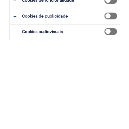
Cookies de funcionalidade
Cookies de publicidade
barman (m/f/x)
caniço, madeira, madeira
Cookies audiovisuais
temporário
publicado em 10 agosto 2026
cozinheiro (m/f/x)
lamego, viseu
temporário