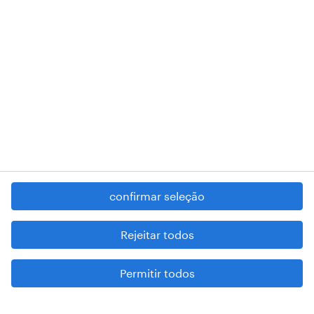
RANDSTAD,
, and SHAPING THE WORLD OF WORK are
registered trademarks of © Randstad N.V.
contacte-nos
termos e condições
política de privacidade
regime geral da prevenção da corrupção
denúncia de má conduta
confirmar seleção
reportar problemas de segurança
cookies
Rejeitar todos
mapa do site
Permitir todos
esteja atento