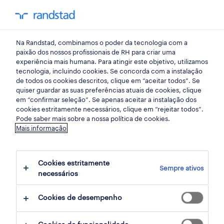
my randst
Na Randstad, combinamos o poder da tecnologia com a
início
paixão dos nossos profissionais de RH para criar uma
experiência mais humana. Para atingir este objetivo, utilizamos
tecnologia, incluindo cookies. Se concorda com a instalação
de todos os cookies descritos, clique em “aceitar todos”. Se
quiser guardar as suas preferências atuais de cookies, clique
em “confirmar seleção”. Se apenas aceitar a instalação dos
cookies estritamente necessários, clique em “rejeitar todos”.
Pode saber mais sobre a nossa política de cookies.
Mais informação
não foram encontrados resultados
Cookies estritamente
Sempre ativos
necessários
Não encontrámos resultados para a sua
pesquisa. Experimente alterar os seus
Cookies de desempenho
critérios de filtragem para obter mais
resultados. As seguintes acções podem