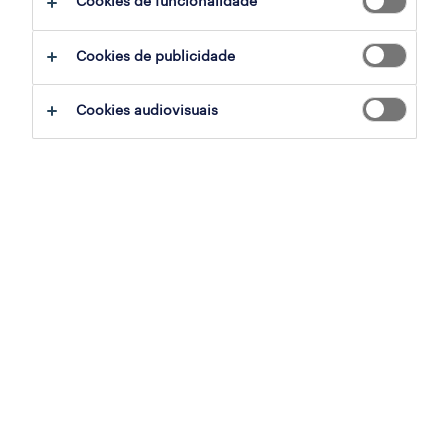
Cookies de funcionalidade
ajudar:
Cookies de publicidade
experimente remover alguns dos filtros
Cookies audiovisuais
que aplicou.
já experientou pesquisar por uma região
específica? Considere expandir a
distância até ao local de emprego.
altere a função ou palavras-chave e
verifique se foi escrito correctamente.