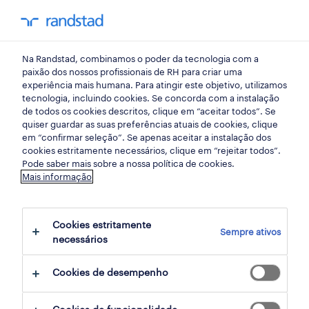
my randst
Na Randstad, combinamos o poder da tecnologia com a
início
paixão dos nossos profissionais de RH para criar uma
experiência mais humana. Para atingir este objetivo, utilizamos
tecnologia, incluindo cookies. Se concorda com a instalação
de todos os cookies descritos, clique em “aceitar todos”. Se
quiser guardar as suas preferências atuais de cookies, clique
em “confirmar seleção”. Se apenas aceitar a instalação dos
cookies estritamente necessários, clique em “rejeitar todos”.
Pode saber mais sobre a nossa política de cookies.
Mais informação
não foram encontrados resultados
Cookies estritamente
Sempre ativos
necessários
Não encontrámos resultados para a sua
pesquisa. Experimente alterar os seus
Cookies de desempenho
critérios de filtragem para obter mais
resultados. As seguintes acções podem