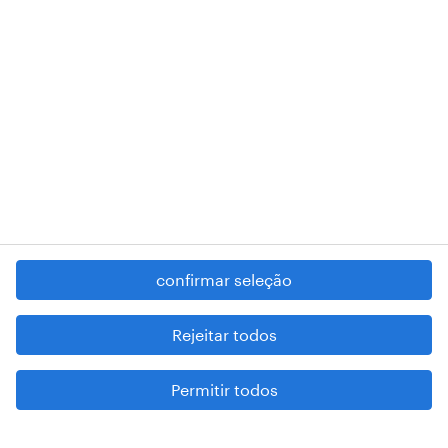
RANDSTAD,
, and SHAPING THE WORLD OF WORK are
registered trademarks of © Randstad N.V.
contacte-nos
termos e condições
política de privacidade
regime geral da prevenção da corrupção
denúncia de má conduta
confirmar seleção
reportar problemas de segurança
cookies
Rejeitar todos
mapa do site
Permitir todos
esteja atento