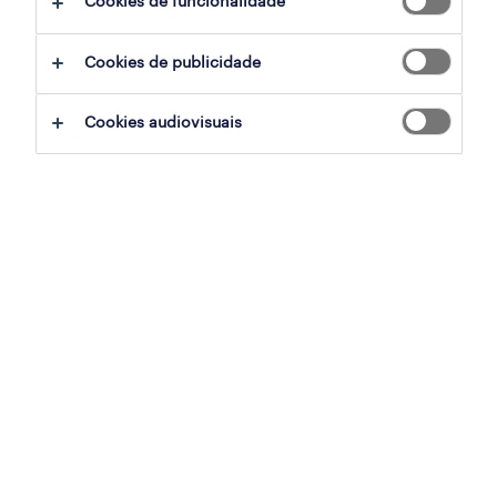
Cookies de funcionalidade
ajudar:
Cookies de publicidade
experimente remover alguns dos filtros
Cookies audiovisuais
que aplicou.
já experientou pesquisar por uma região
específica? Considere expandir a
distância até ao local de emprego.
altere a função ou palavras-chave e
verifique se foi escrito correctamente.