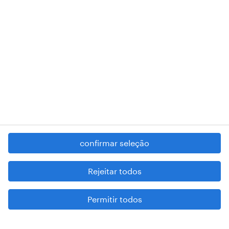
RANDSTAD,
, and SHAPING THE WORLD OF WORK are
registered trademarks of © Randstad N.V.
contacte-nos
termos e condições
política de privacidade
regime geral da prevenção da corrupção
denúncia de má conduta
confirmar seleção
reportar problemas de segurança
cookies
Rejeitar todos
mapa do site
Permitir todos
esteja atento