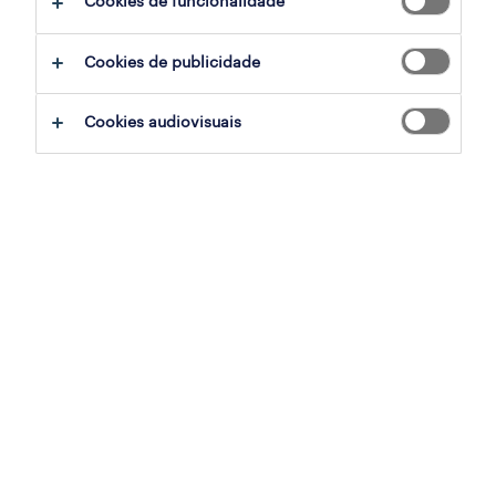
Cookies de funcionalidade
ajudar:
Cookies de publicidade
experimente remover alguns dos filtros
Cookies audiovisuais
que aplicou.
já experientou pesquisar por uma região
específica? Considere expandir a
distância até ao local de emprego.
altere a função ou palavras-chave e
verifique se foi escrito correctamente.