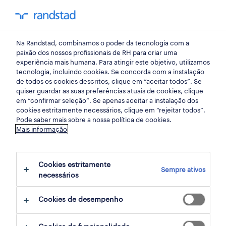
my randst
Na Randstad, combinamos o poder da tecnologia com a
início
paixão dos nossos profissionais de RH para criar uma
experiência mais humana. Para atingir este objetivo, utilizamos
tecnologia, incluindo cookies. Se concorda com a instalação
de todos os cookies descritos, clique em “aceitar todos”. Se
quiser guardar as suas preferências atuais de cookies, clique
em “confirmar seleção”. Se apenas aceitar a instalação dos
cookies estritamente necessários, clique em “rejeitar todos”.
Pode saber mais sobre a nossa política de cookies.
Mais informação
não foram encontrados resultados
Cookies estritamente
Sempre ativos
necessários
Não encontrámos resultados para a sua
pesquisa. Experimente alterar os seus
Cookies de desempenho
critérios de filtragem para obter mais
resultados. As seguintes acções podem