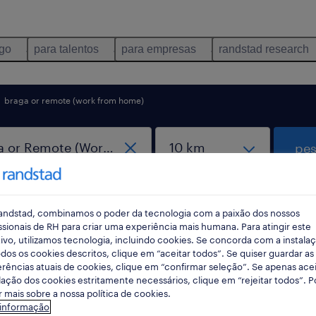
ego
para talentos
para empresas
randstad research
braga or remote (work from home)
pes
andstad, combinamos o poder da tecnologia com a paixão dos nossos
ssionais de RH para criar uma experiência mais humana. Para atingir este
ivo, utilizamos tecnologia, incluindo cookies. Se concorda com a instala
dos os cookies descritos, clique em “aceitar todos”. Se quiser guardar as
rências atuais de cookies, clique em “confirmar seleção”. Se apenas acei
portunidades em Braga or Remote (Wor
lação dos cookies estritamente necessários, clique em “rejeitar todos”. 
 mais sobre a nossa política de cookies.
 informação