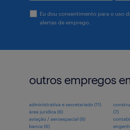
Eu dou consentimento para o uso d
alertas de emprego.
outros empregos e
administrativa e secretariado
(
11
)
constru
área jurídica
(
6
)
(
7
)
aviação / aeroespacial
(
8
)
contabi
banca
(
6
)
engenh