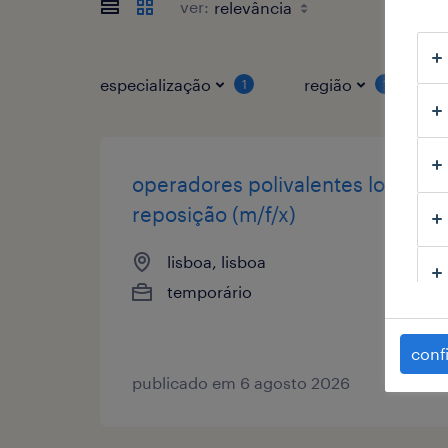
ver:
especialização
região
1
1
operadores polivalentes loja &
reposição (m/f/x)
lisboa, lisboa
temporário
conf
publicado em 6 agosto 2026