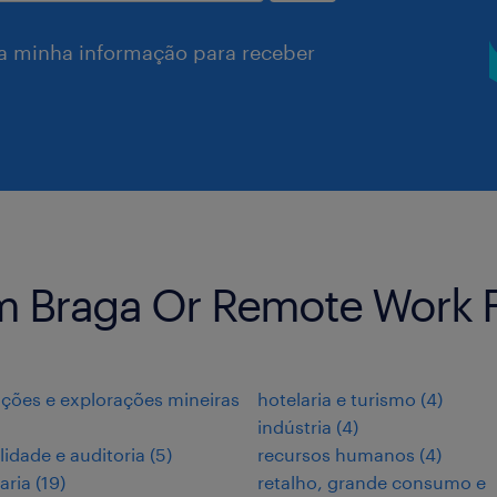
a minha informação para receber
m Braga Or Remote Work
ções e explorações mineiras
hotelaria e turismo
(
4
)
indústria
(
4
)
lidade e auditoria
(
5
)
recursos humanos
(
4
)
aria
(
19
)
retalho, grande consumo e