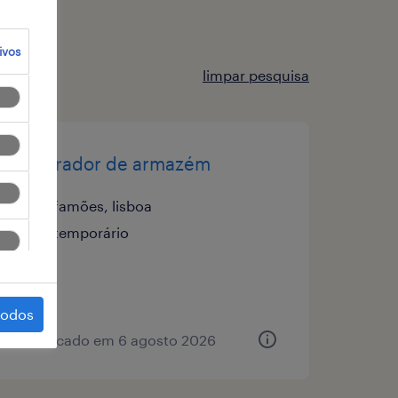
ivos
limpar pesquisa
operador de armazém
famões, lisboa
temporário
todos
publicado em 6 agosto 2026