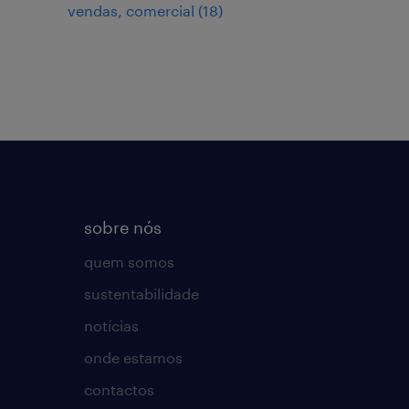
vendas, comercial
(
18
)
sobre nós
quem somos
sustentabilidade
notícias
onde estamos
contactos