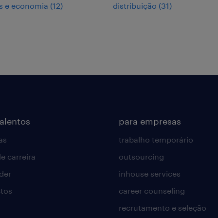
s e economia
(
12
)
distribuição
(
31
)
talentos
para empresas
as
trabalho temporário
e carreira
outsourcing
lder
inhouse services
tos
career counseling
recrutamento e seleção