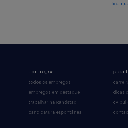
finança
empregos
para 
todos os empregos
carreir
empregos em destaque
dicas d
trabalhar na Randstad
cv bui
candidatura espontânea
contac