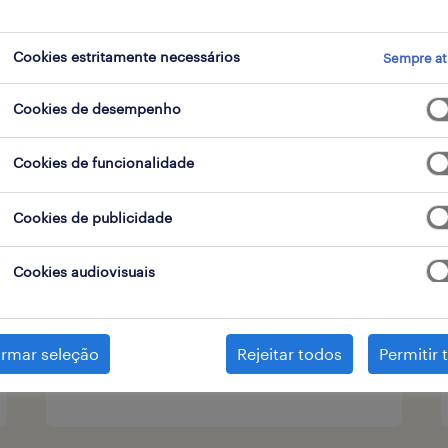
Cookies estritamente necessários
Sempre at
tipo de contrato
Cookies de desempenho
Cookies de funcionalidade
operador de armazém (m/f/x)
Cookies de publicidade
telheiras, lisboa
temporário
Cookies audiovisuais
irmar seleção
Rejeitar todos
Permitir 
publicado em 6 agosto 2026