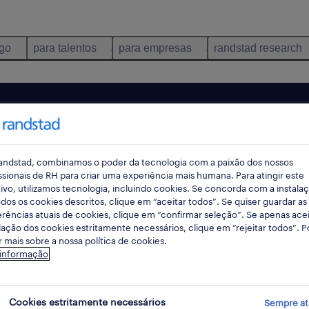
ego
para talentos
para empresas
randstad research
andstad, combinamos o poder da tecnologia com a paixão dos nossos
ssionais de RH para criar uma experiência mais humana. Para atingir este
ivo, utilizamos tecnologia, incluindo cookies. Se concorda com a instala
dos os cookies descritos, clique em “aceitar todos”. Se quiser guardar as
rências atuais de cookies, clique em “confirmar seleção”. Se apenas acei
lação dos cookies estritamente necessários, clique em “rejeitar todos”. 
 mais sobre a nossa política de cookies.
ncontrámos resultados para a sua pesquisa.
 informação
mente alterar os seus critérios de filtragem para ob
resultados. As seguintes acções podem ajudar:
Cookies estritamente necessários
Sempre at