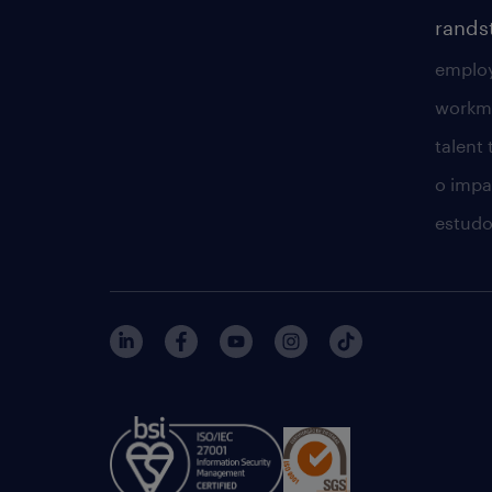
rands
employ
workm
talent
o impac
estudo