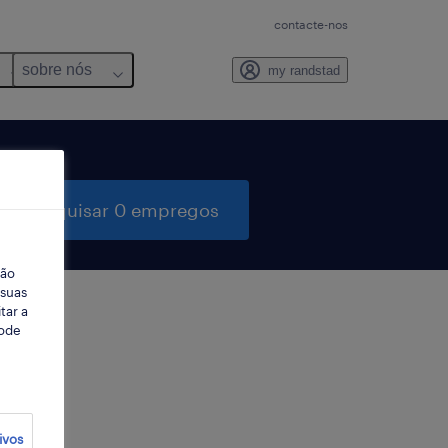
contacte-nos
sobre nós
my randstad
pesquisar 0 empregos
ção
 suas
tar a
Pode
ter
ivos