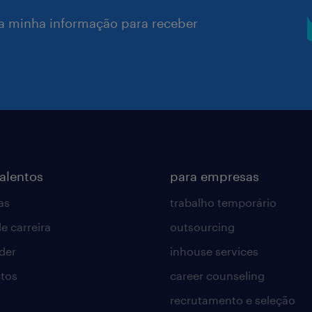
a minha informação para receber
talentos
para empresas
as
trabalho temporário
e carreira
outsourcing
lder
inhouse services
tos
career counseling
recrutamento e seleção