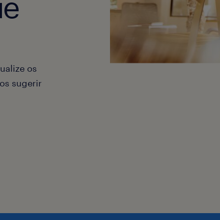
ue
ualize os
os sugerir