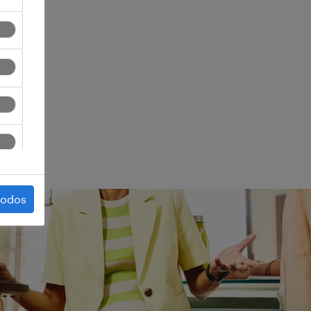
ego.
todos