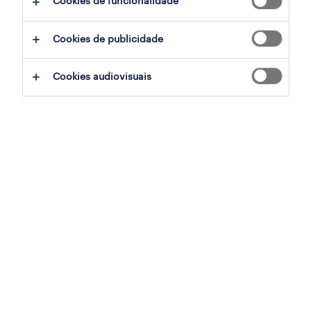
Cookies de funcionalidade
Cookies de publicidade
sumário
Cookies audiovisuais
maia, porto
permanente
especialização
construções e explorações mineiras
referência
OTS-2026-179691