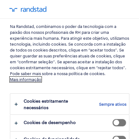
my randst
Na Randstad, combinamos o poder da tecnologia com a
construções e explorações mineiras
paixão dos nossos profissionais de RH para criar uma
experiência mais humana. Para atingir este objetivo, utilizamos
tecnologia, incluindo cookies. Se concorda com a instalação
encarregado fiscal de obra
de todos os cookies descritos, clique em “aceitar todos”. Se
quiser guardar as suas preferências atuais de cookies, clique
(m/f/x).
em “confirmar seleção”. Se apenas aceitar a instalação dos
cookies estritamente necessários, clique em “rejeitar todos”.
Pode saber mais sobre a nossa política de cookies.
Mais informação
maia, porto
publicado há 2 dias
Cookies estritamente
Sempre ativos
data limite 28 agosto 2026
necessários
Cookies de desempenho
candidatura