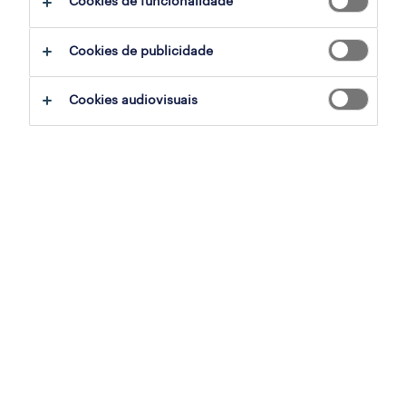
Cookies de funcionalidade
filter
2
Cookies de publicidade
responsável de loja (m/f/x)
Cookies audiovisuais
oeiras, lisboa
temporário
publicado em 6 agosto 2026
escriturário (m/f/x)
oeiras, lisboa