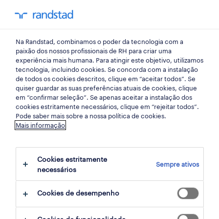
my randst
Na Randstad, combinamos o poder da tecnologia com a
lisboa
paixão dos nossos profissionais de RH para criar uma
experiência mais humana. Para atingir este objetivo, utilizamos
tecnologia, incluindo cookies. Se concorda com a instalação
de todos os cookies descritos, clique em “aceitar todos”. Se
quiser guardar as suas preferências atuais de cookies, clique
em “confirmar seleção”. Se apenas aceitar a instalação dos
cookies estritamente necessários, clique em “rejeitar todos”.
Pode saber mais sobre a nossa política de cookies.
Mais informação
Cookies estritamente
Sempre ativos
2 administrativa e secretariado
necessários
oportunidades em Parede, Lisboa
Cookies de desempenho
encontradas para ti