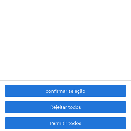
RANDSTAD,
, and SHAPING THE WORLD OF WORK are
registered trademarks of © Randstad N.V.
contacte-nos
termos e condições
política de privacidade
regime geral da prevenção da corrupção
denúncia de má conduta
confirmar seleção
reportar problemas de segurança
cookies
Rejeitar todos
mapa do site
Permitir todos
esteja atento