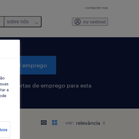
contacte-nos
sobre nós
my randstad
quisar 1 emprego
ção
 suas
eber alertas de emprego para esta
tar a
sa
Pode
ver:
ivos