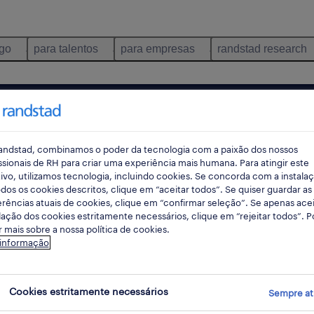
ego
para talentos
para empresas
randstad research
pes
andstad, combinamos o poder da tecnologia com a paixão dos nossos
ssionais de RH para criar uma experiência mais humana. Para atingir este
ivo, utilizamos tecnologia, incluindo cookies. Se concorda com a instala
dos os cookies descritos, clique em “aceitar todos”. Se quiser guardar as
rec
rências atuais de cookies, clique em “confirmar seleção”. Se apenas acei
pesqui
lação dos cookies estritamente necessários, clique em “rejeitar todos”. 
 mais sobre a nossa política de cookies.
 informação
ador de loja em Viseu
Cookies estritamente necessários
Sempre at