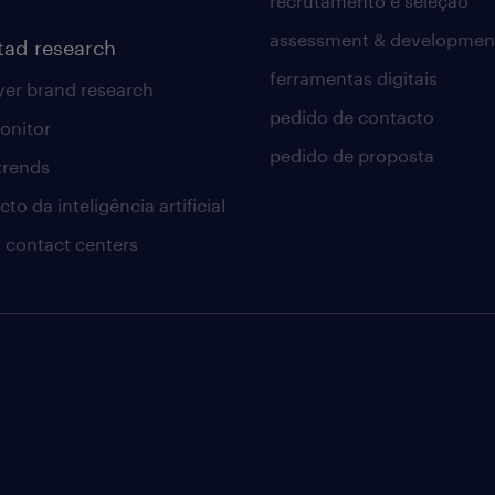
recrutamento e seleção
assessment & developmen
tad research
ferramentas digitais
er brand research
pedido de contacto
onitor
pedido de proposta
 trends
to da inteligência artificial
 contact centers