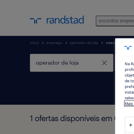
encontrar empr
início
emprego
operador de loja
viseu
Na R
profi
objet
de to
prefe
insta
saber
Mais
1 ofertas disponíveis em Oper