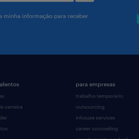
a minha informação para receber
talentos
para empresas
as
trabalho temporário
e carreira
outsourcing
lder
inhouse services
tos
career counseling