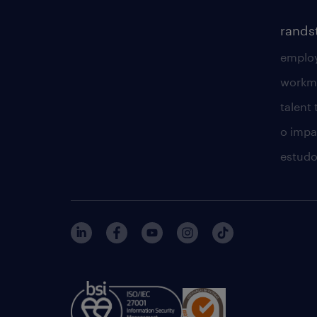
rands
employ
workm
talent
o impac
estudo