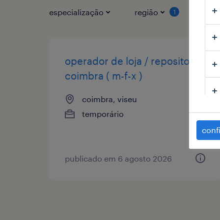
especialização
região
tipo
1
operador de loja / repositor
coimbra ( m-f-x )
coimbra, viseu
temporário
conf
publicado em 6 agosto 2026