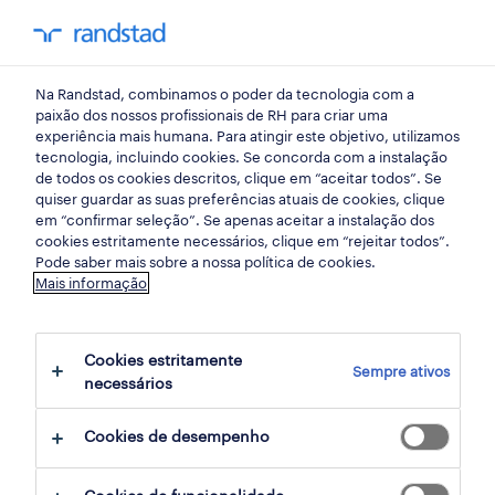
my randst
Na Randstad, combinamos o poder da tecnologia com a
retalho, grande consumo e distribuição
paixão dos nossos profissionais de RH para criar uma
experiência mais humana. Para atingir este objetivo, utilizamos
tecnologia, incluindo cookies. Se concorda com a instalação
operador de loja / repositor
de todos os cookies descritos, clique em “aceitar todos”. Se
quiser guardar as suas preferências atuais de cookies, clique
coimbra ( m-f-x ).
em “confirmar seleção”. Se apenas aceitar a instalação dos
cookies estritamente necessários, clique em “rejeitar todos”.
Pode saber mais sobre a nossa política de cookies.
Mais informação
coimbra, viseu
publicado há 7 dias
Cookies estritamente
Sempre ativos
data limite 20 agosto 2026
necessários
Cookies de desempenho
candidatura