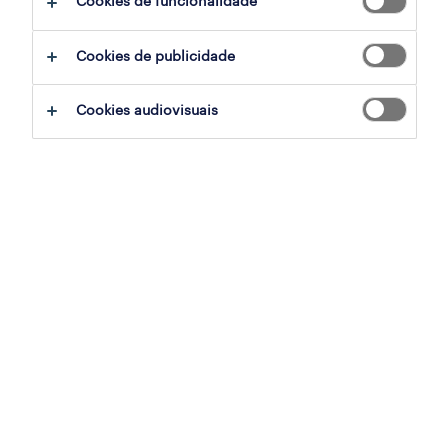
Cookies de funcionalidade
Cookies de publicidade
sumário
Cookies audiovisuais
coimbra, viseu
temporário
especialização
retalho, grande consumo e distribuição
referência
OTS-2026-179589