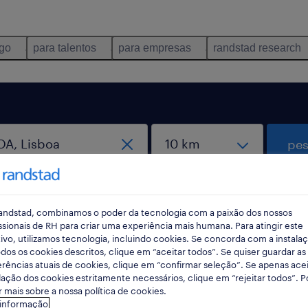
ego
para talentos
para empresas
randstad research
pes
rec
pesqui
andstad, combinamos o poder da tecnologia com a paixão dos nossos
ssionais de RH para criar uma experiência mais humana. Para atingir este
ivo, utilizamos tecnologia, incluindo cookies. Se concorda com a instala
dos os cookies descritos, clique em “aceitar todos”. Se quiser guardar as
rências atuais de cookies, clique em “confirmar seleção”. Se apenas acei
istica em LISBOA, Lisboa
lação dos cookies estritamente necessários, clique em “rejeitar todos”. 
 mais sobre a nossa política de cookies.
 informação