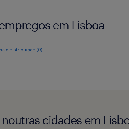
2 empregos em Lisboa
s e distribuição
(
9
)
 noutras cidades em Lisb