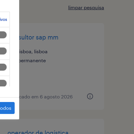
limpar pesquisa
ivos
consultor sap mm
lisboa, lisboa
permanente
publicado em 6 agosto 2026
todos
operador de logística