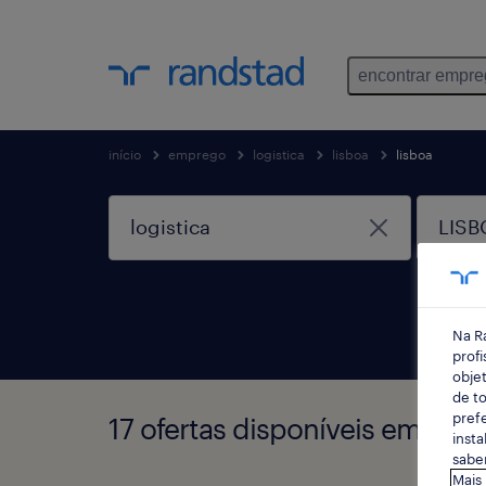
encontrar empr
início
emprego
logistica
lisboa
lisboa
Na R
profi
objet
de to
prefe
17 ofertas disponíveis em Log
insta
saber
Mais