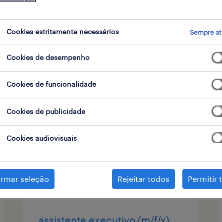
 de contrato
Cookies estritamente necessários
Sempre at
Cookies de desempenho
operadores polivalentes loja &
reposição (m/f/x)
Cookies de funcionalidade
lisboa, lisboa
Cookies de publicidade
temporário
Cookies audiovisuais
publicado em 6 agosto 2026
irmar seleção
Rejeitar todos
Permitir 
assistente executivo (m/f/x)