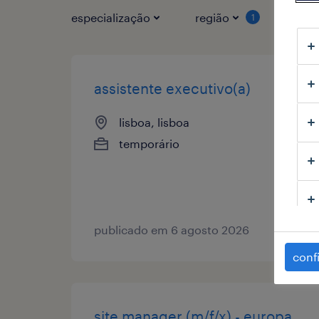
especialização
região
tipo
1
assistente executivo(a)
lisboa, lisboa
temporário
publicado em 6 agosto 2026
conf
site manager (m/f/x) - europa