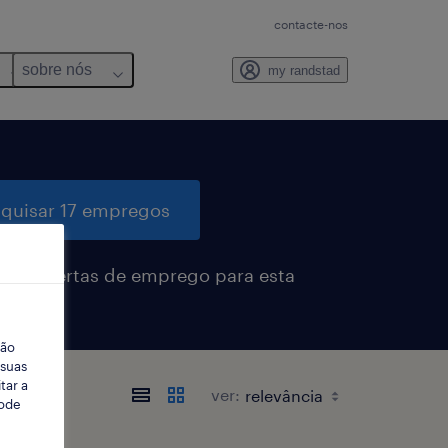
contacte-nos
sobre nós
my randstad
quisar 17 empregos
eber alertas de emprego para esta
sa
ção
 suas
tar a
ver:
Pode