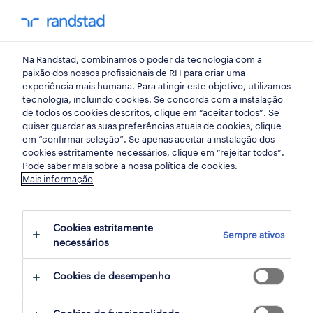
my randst
Na Randstad, combinamos o poder da tecnologia com a
lisboa
paixão dos nossos profissionais de RH para criar uma
experiência mais humana. Para atingir este objetivo, utilizamos
tecnologia, incluindo cookies. Se concorda com a instalação
de todos os cookies descritos, clique em “aceitar todos”. Se
quiser guardar as suas preferências atuais de cookies, clique
em “confirmar seleção”. Se apenas aceitar a instalação dos
cookies estritamente necessários, clique em “rejeitar todos”.
receber alertas de emprego para esta
Pode saber mais sobre a nossa política de cookies.
Mais informação
pesquisa
Cookies estritamente
Sempre ativos
6 Logistica Armazéns e distribuição
necessários
empregos encontrados
Cookies de desempenho
filter
2