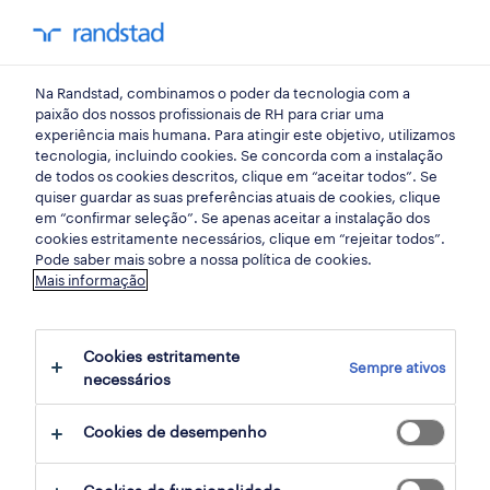
my randst
Na Randstad, combinamos o poder da tecnologia com a
lisboa
paixão dos nossos profissionais de RH para criar uma
experiência mais humana. Para atingir este objetivo, utilizamos
tecnologia, incluindo cookies. Se concorda com a instalação
de todos os cookies descritos, clique em “aceitar todos”. Se
quiser guardar as suas preferências atuais de cookies, clique
em “confirmar seleção”. Se apenas aceitar a instalação dos
cookies estritamente necessários, clique em “rejeitar todos”.
receber alertas de emprego para esta
Pode saber mais sobre a nossa política de cookies.
Mais informação
pesquisa
Cookies estritamente
Sempre ativos
9 ofertas disponíveis em Logistica em
necessários
Castanheira do Ribatejo, Lisboa
Cookies de desempenho
filter
1