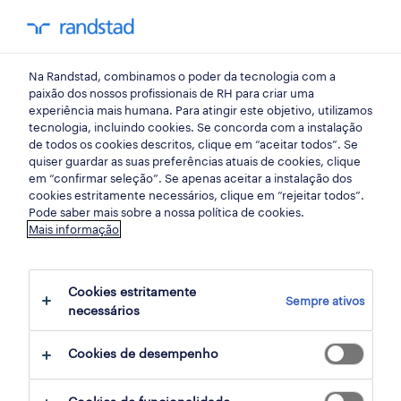
my randst
Na Randstad, combinamos o poder da tecnologia com a
porto
paixão dos nossos profissionais de RH para criar uma
experiência mais humana. Para atingir este objetivo, utilizamos
tecnologia, incluindo cookies. Se concorda com a instalação
de todos os cookies descritos, clique em “aceitar todos”. Se
quiser guardar as suas preferências atuais de cookies, clique
em “confirmar seleção”. Se apenas aceitar a instalação dos
cookies estritamente necessários, clique em “rejeitar todos”.
receber alertas de emprego para esta
Pode saber mais sobre a nossa política de cookies.
Mais informação
pesquisa
Cookies estritamente
Sempre ativos
1 ofertas disponíveis em Informatica em
necessários
Maia, Porto
Cookies de desempenho
filter
1