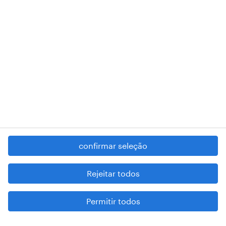
RANDSTAD,
, and SHAPING THE WORLD OF WORK are
registered trademarks of © Randstad N.V.
contacte-nos
termos e condições
política de privacidade
regime geral da prevenção da corrupção
denúncia de má conduta
confirmar seleção
reportar problemas de segurança
cookies
Rejeitar todos
mapa do site
Permitir todos
esteja atento