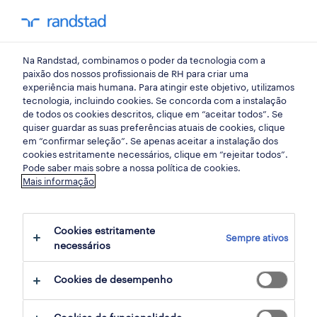
my randst
Na Randstad, combinamos o poder da tecnologia com a
emprego
paixão dos nossos profissionais de RH para criar uma
experiência mais humana. Para atingir este objetivo, utilizamos
tecnologia, incluindo cookies. Se concorda com a instalação
de todos os cookies descritos, clique em “aceitar todos”. Se
quiser guardar as suas preferências atuais de cookies, clique
em “confirmar seleção”. Se apenas aceitar a instalação dos
cookies estritamente necessários, clique em “rejeitar todos”.
receber alertas de emprego para esta
Pode saber mais sobre a nossa política de cookies.
Mais informação
pesquisa
Cookies estritamente
Sempre ativos
189 ofertas disponíveis em Informatica
necessários
Cookies de desempenho
filter