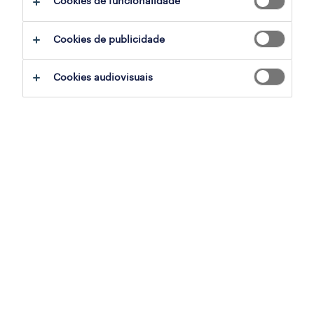
Cookies de funcionalidade
enfermeiro (m/f/x)
Cookies de publicidade
algueirão/ belas, lisboa
contrato
Cookies audiovisuais
publicado em 6 agosto 2026
enfermeiro (m/f/x)
ponte de lima, viana do castelo
contrato