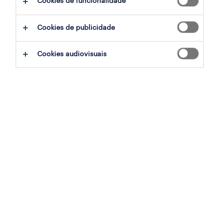
Cookies de funcionalidade
filter
Cookies de publicidade
Cookies audiovisuais
gestor comercial | mercado empresarial
(m/f/x)
funchal, madeira
contrato
publicado em 5 agosto 2026
gestor comercial | mercado residencial