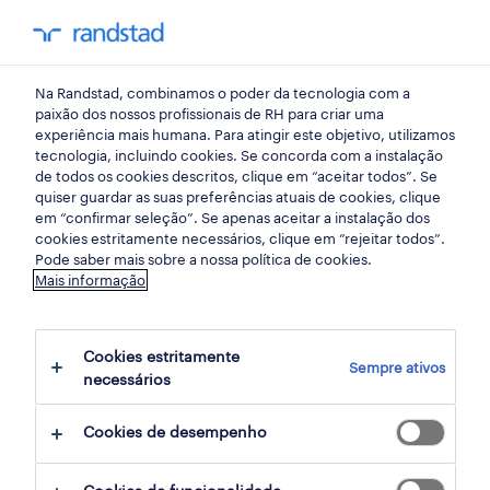
my randst
Na Randstad, combinamos o poder da tecnologia com a
emprego
paixão dos nossos profissionais de RH para criar uma
experiência mais humana. Para atingir este objetivo, utilizamos
tecnologia, incluindo cookies. Se concorda com a instalação
de todos os cookies descritos, clique em “aceitar todos”. Se
quiser guardar as suas preferências atuais de cookies, clique
em “confirmar seleção”. Se apenas aceitar a instalação dos
cookies estritamente necessários, clique em “rejeitar todos”.
receber alertas de emprego para esta
Pode saber mais sobre a nossa política de cookies.
Mais informação
pesquisa
Cookies estritamente
Sempre ativos
necessários
empregos
saber mais
Cookies de desempenho
3 ofertas disponíveis em Gestor Comercial