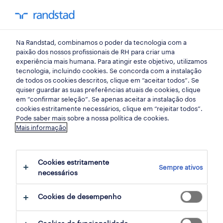
my randst
Na Randstad, combinamos o poder da tecnologia com a
viana do castelo
paixão dos nossos profissionais de RH para criar uma
experiência mais humana. Para atingir este objetivo, utilizamos
tecnologia, incluindo cookies. Se concorda com a instalação
de todos os cookies descritos, clique em “aceitar todos”. Se
quiser guardar as suas preferências atuais de cookies, clique
em “confirmar seleção”. Se apenas aceitar a instalação dos
cookies estritamente necessários, clique em “rejeitar todos”.
receber alertas de emprego para esta
Pode saber mais sobre a nossa política de cookies.
Mais informação
pesquisa
Cookies estritamente
Sempre ativos
10 ofertas disponíveis em Gestao em viana
necessários
do castelo, Viana do Castelo
Cookies de desempenho
filter
1