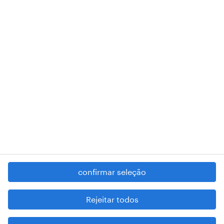
018 Lisboa.
RANDSTAD,
, and SHAPING THE WORLD OF WORK are
registered trademarks of © Randstad N.V.
contacte-nos
termos e condições
política de privacidade
regime geral da prevenção da corrupção
denúncia de má conduta
confirmar seleção
reportar problemas de segurança
cookies
Rejeitar todos
mapa do site