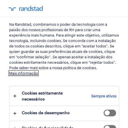
my randst
Na Randstad, combinamos o poder da tecnologia com a
serviços de apoio ao cliente
paixão dos nossos profissionais de RH para criar uma
experiência mais humana. Para atingir este objetivo, utilizamos
tecnologia, incluindo cookies. Se concorda com a instalação
de todos os cookies descritos, clique em “aceitar todos”. Se
quiser guardar as suas preferências atuais de cookies, clique
em “confirmar seleção”. Se apenas aceitar a instalação dos
cookies estritamente necessários, clique em “rejeitar todos”.
receber alertas de emprego para esta
Pode saber mais sobre a nossa política de cookies.
Mais informação
pesquisa
Cookies estritamente
Sempre ativos
2 Temporário Serviços de apoio ao cliente
necessários
disponível
Cookies de desempenho
filter
2