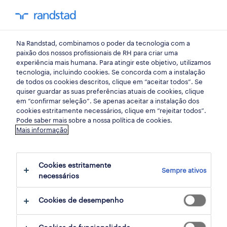
my randst
Na Randstad, combinamos o poder da tecnologia com a
amadora
paixão dos nossos profissionais de RH para criar uma
experiência mais humana. Para atingir este objetivo, utilizamos
tecnologia, incluindo cookies. Se concorda com a instalação
de todos os cookies descritos, clique em “aceitar todos”. Se
quiser guardar as suas preferências atuais de cookies, clique
em “confirmar seleção”. Se apenas aceitar a instalação dos
cookies estritamente necessários, clique em “rejeitar todos”.
receber alertas de emprego para esta
Pode saber mais sobre a nossa política de cookies.
Mais informação
pesquisa
Cookies estritamente
Sempre ativos
4 Permanente Saúde empregos disponíveis
necessários
em Amadora, Lisboa
Cookies de desempenho
filter
3