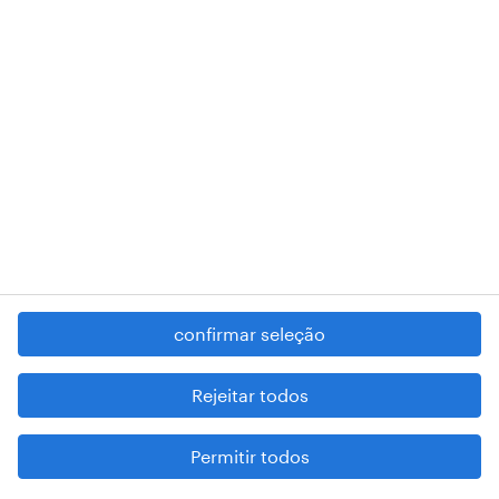
RANDSTAD,
, and SHAPING THE WORLD OF WORK are
registered trademarks of © Randstad N.V.
contacte-nos
termos e condições
política de privacidade
regime geral da prevenção da corrupção
denúncia de má conduta
confirmar seleção
reportar problemas de segurança
cookies
Rejeitar todos
mapa do site
Permitir todos
esteja atento