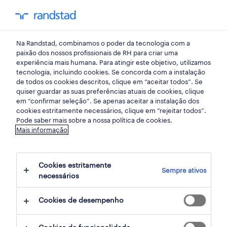
my randst
Na Randstad, combinamos o poder da tecnologia com a
gestao
paixão dos nossos profissionais de RH para criar uma
experiência mais humana. Para atingir este objetivo, utilizamos
tecnologia, incluindo cookies. Se concorda com a instalação
de todos os cookies descritos, clique em “aceitar todos”. Se
quiser guardar as suas preferências atuais de cookies, clique
em “confirmar seleção”. Se apenas aceitar a instalação dos
cookies estritamente necessários, clique em “rejeitar todos”.
receber alertas de emprego para esta
Pode saber mais sobre a nossa política de cookies.
Mais informação
pesquisa
Cookies estritamente
Sempre ativos
14 Gestao Construções e explorações
necessários
mineiras empregos encontrados
Cookies de desempenho
filter
1