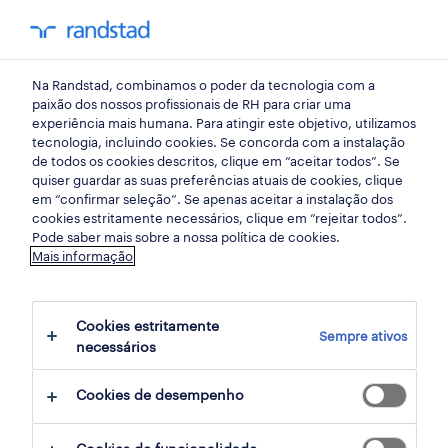
my randst
Na Randstad, combinamos o poder da tecnologia com a
oeiras
paixão dos nossos profissionais de RH para criar uma
experiência mais humana. Para atingir este objetivo, utilizamos
tecnologia, incluindo cookies. Se concorda com a instalação
de todos os cookies descritos, clique em “aceitar todos”. Se
quiser guardar as suas preferências atuais de cookies, clique
em “confirmar seleção”. Se apenas aceitar a instalação dos
cookies estritamente necessários, clique em “rejeitar todos”.
receber alertas de emprego para esta
Pode saber mais sobre a nossa política de cookies.
Mais informação
pesquisa
Cookies estritamente
Sempre ativos
1 Permanente Armazéns e distribuição
necessários
empregos disponíveis em Oeiras, Lisboa
Cookies de desempenho
filter
3