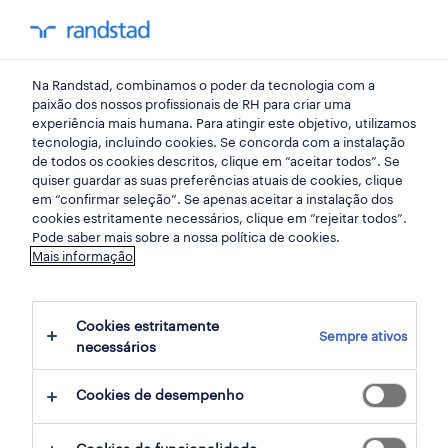
my randst
Na Randstad, combinamos o poder da tecnologia com a
oeiras
paixão dos nossos profissionais de RH para criar uma
experiência mais humana. Para atingir este objetivo, utilizamos
tecnologia, incluindo cookies. Se concorda com a instalação
de todos os cookies descritos, clique em “aceitar todos”. Se
quiser guardar as suas preferências atuais de cookies, clique
em “confirmar seleção”. Se apenas aceitar a instalação dos
cookies estritamente necessários, clique em “rejeitar todos”.
receber alertas de emprego para esta
Pode saber mais sobre a nossa política de cookies.
Mais informação
pesquisa
Cookies estritamente
Sempre ativos
2 Permanente Área jurídica empregos
necessários
disponíveis em Oeiras, Lisboa
Cookies de desempenho
filter
3