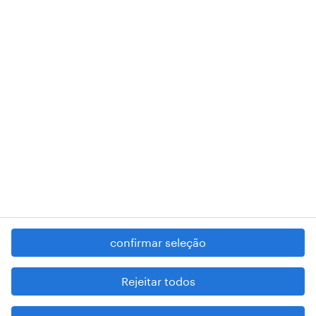
018 Lisboa.
RANDSTAD,
, and SHAPING THE WORLD OF WORK are
registered trademarks of © Randstad N.V.
contacte-nos
termos e condições
política de privacidade
regime geral da prevenção da corrupção
denúncia de má conduta
confirmar seleção
reportar problemas de segurança
cookies
Rejeitar todos
mapa do site