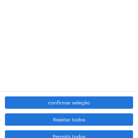
RANDSTAD,
, and SHAPING THE WORLD OF WORK are
registered trademarks of © Randstad N.V.
contacte-nos
termos e condições
política de privacidade
regime geral da prevenção da corrupção
denúncia de má conduta
confirmar seleção
reportar problemas de segurança
cookies
Rejeitar todos
mapa do site
Permitir todos
esteja atento