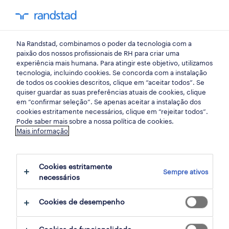
my randst
Na Randstad, combinamos o poder da tecnologia com a
área jurídica
paixão dos nossos profissionais de RH para criar uma
experiência mais humana. Para atingir este objetivo, utilizamos
tecnologia, incluindo cookies. Se concorda com a instalação
de todos os cookies descritos, clique em “aceitar todos”. Se
quiser guardar as suas preferências atuais de cookies, clique
em “confirmar seleção”. Se apenas aceitar a instalação dos
cookies estritamente necessários, clique em “rejeitar todos”.
receber alertas de emprego para esta
Pode saber mais sobre a nossa política de cookies.
Mais informação
pesquisa
Cookies estritamente
Sempre ativos
5 Gestao Área jurídica empregos
necessários
encontrados
Cookies de desempenho
filter
2