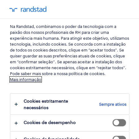
my randst
Na Randstad, combinamos o poder da tecnologia com a
administrativa e secretariado
paixão dos nossos profissionais de RH para criar uma
experiência mais humana. Para atingir este objetivo, utilizamos
tecnologia, incluindo cookies. Se concorda com a instalação
de todos os cookies descritos, clique em “aceitar todos”. Se
quiser guardar as suas preferências atuais de cookies, clique
em “confirmar seleção”. Se apenas aceitar a instalação dos
cookies estritamente necessários, clique em “rejeitar todos”.
receber alertas de emprego para esta
Pode saber mais sobre a nossa política de cookies.
Mais informação
pesquisa
Cookies estritamente
Sempre ativos
1 Contrato Administrativa e secretariado
necessários
disponível
Cookies de desempenho
filter
2