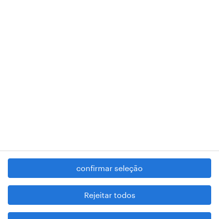
018 Lisboa.
RANDSTAD,
, and SHAPING THE WORLD OF WORK are
registered trademarks of © Randstad N.V.
contacte-nos
termos e condições
política de privacidade
regime geral da prevenção da corrupção
denúncia de má conduta
confirmar seleção
reportar problemas de segurança
cookies
Rejeitar todos
mapa do site