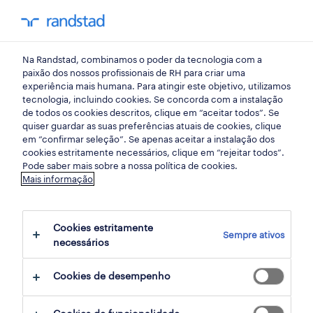
my randst
Na Randstad, combinamos o poder da tecnologia com a
alto do padrão, lousã
paixão dos nossos profissionais de RH para criar uma
experiência mais humana. Para atingir este objetivo, utilizamos
tecnologia, incluindo cookies. Se concorda com a instalação
de todos os cookies descritos, clique em “aceitar todos”. Se
quiser guardar as suas preferências atuais de cookies, clique
em “confirmar seleção”. Se apenas aceitar a instalação dos
cookies estritamente necessários, clique em “rejeitar todos”.
receber alertas de emprego para esta
Pode saber mais sobre a nossa política de cookies.
Mais informação
pesquisa
Cookies estritamente
Sempre ativos
2 Permanente encontrar Alto do Padrão,
necessários
Lousã, Coimbra
Cookies de desempenho
filter
2