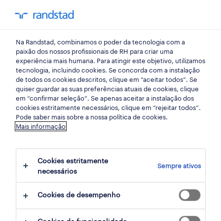
my randst
Na Randstad, combinamos o poder da tecnologia com a
viana do castelo
paixão dos nossos profissionais de RH para criar uma
experiência mais humana. Para atingir este objetivo, utilizamos
tecnologia, incluindo cookies. Se concorda com a instalação
de todos os cookies descritos, clique em “aceitar todos”. Se
quiser guardar as suas preferências atuais de cookies, clique
em “confirmar seleção”. Se apenas aceitar a instalação dos
cookies estritamente necessários, clique em “rejeitar todos”.
receber alertas de emprego para esta
Pode saber mais sobre a nossa política de cookies.
Mais informação
pesquisa
Cookies estritamente
Sempre ativos
3 ofertas disponíveis em Distribuicao em
necessários
viana do castelo, Viana do Castelo
Cookies de desempenho
filter
1