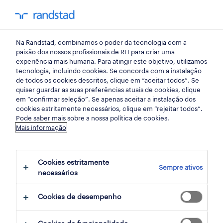
my randst
Na Randstad, combinamos o poder da tecnologia com a
retalho, grande consumo e distribuição
paixão dos nossos profissionais de RH para criar uma
experiência mais humana. Para atingir este objetivo, utilizamos
tecnologia, incluindo cookies. Se concorda com a instalação
operador de loja / repositor
de todos os cookies descritos, clique em “aceitar todos”. Se
quiser guardar as suas preferências atuais de cookies, clique
(m/f).
em “confirmar seleção”. Se apenas aceitar a instalação dos
cookies estritamente necessários, clique em “rejeitar todos”.
Pode saber mais sobre a nossa política de cookies.
Mais informação
viana do castelo, viana do castelo
publicado há 1 dia
Cookies estritamente
Sempre ativos
termina daqui a 4 dias
necessários
Cookies de desempenho
candidatura