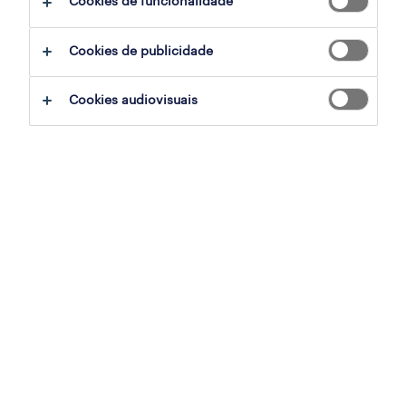
Cookies de funcionalidade
Cookies de publicidade
sumário
Cookies audiovisuais
viana do castelo, viana do castelo
temporário
especialização
retalho, grande consumo e distribuição
referência
OTS-2026-179204