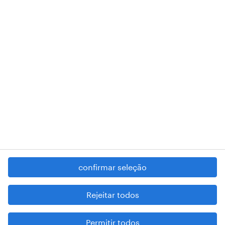
RANDSTAD,
, and SHAPING THE WORLD OF WORK are
registered trademarks of © Randstad N.V.
contacte-nos
termos e condições
política de privacidade
regime geral da prevenção da corrupção
denúncia de má conduta
confirmar seleção
reportar problemas de segurança
cookies
Rejeitar todos
mapa do site
Permitir todos
esteja atento