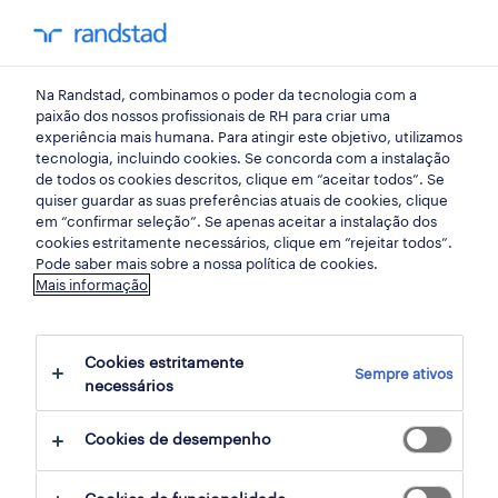
my randst
Na Randstad, combinamos o poder da tecnologia com a
entroncamento
paixão dos nossos profissionais de RH para criar uma
experiência mais humana. Para atingir este objetivo, utilizamos
tecnologia, incluindo cookies. Se concorda com a instalação
de todos os cookies descritos, clique em “aceitar todos”. Se
quiser guardar as suas preferências atuais de cookies, clique
em “confirmar seleção”. Se apenas aceitar a instalação dos
cookies estritamente necessários, clique em “rejeitar todos”.
receber alertas de emprego para esta
Pode saber mais sobre a nossa política de cookies.
Mais informação
pesquisa
Cookies estritamente
Sempre ativos
5 Temporário encontrar Entroncamento,
necessários
Santarem
Cookies de desempenho
filter
2