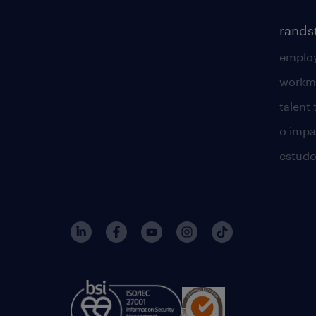
rands
employ
workm
talent
o impac
estudo