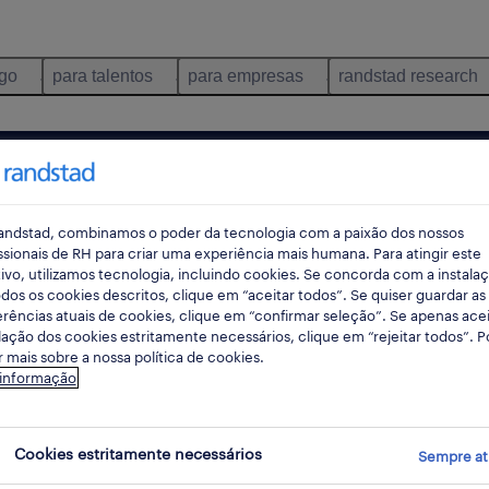
ego
para talentos
para empresas
randstad research
camento
permanente
pes
andstad, combinamos o poder da tecnologia com a paixão dos nossos
ssionais de RH para criar uma experiência mais humana. Para atingir este
ivo, utilizamos tecnologia, incluindo cookies. Se concorda com a instala
dos os cookies descritos, clique em “aceitar todos”. Se quiser guardar as
rec
rências atuais de cookies, clique em “confirmar seleção”. Se apenas acei
pesqui
lação dos cookies estritamente necessários, clique em “rejeitar todos”. 
 mais sobre a nossa política de cookies.
 informação
oncamento, Santarem
Cookies estritamente necessários
Sempre at