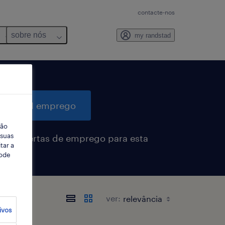
contacte-nos
sobre nós
my randstad
quisar 1 emprego
ção
 suas
eber alertas de emprego para esta
tar a
sa
Pode
ver:
ivos