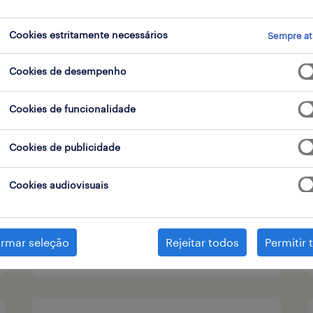
Cookies estritamente necessários
Sempre at
tipo de contrato
1
Cookies de desempenho
operador de armazém - part-
Cookies de funcionalidade
time (m/f/x) manhã
Cookies de publicidade
06h45/11h45
lisboa- póvoa de santa iria, lisboa
Cookies audiovisuais
temporário
irmar seleção
Rejeitar todos
Permitir 
publicado em 6 agosto 2026