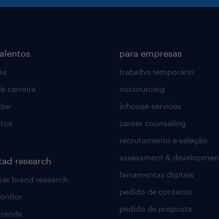
talentos
para empresas
as
trabalho temporário
e carreira
outsourcing
lder
inhouse services
tos
career counseling
recrutamento e seleção
assessment & developmen
tad research
ferramentas digitais
er brand research
pedido de contacto
onitor
pedido de proposta
 trends