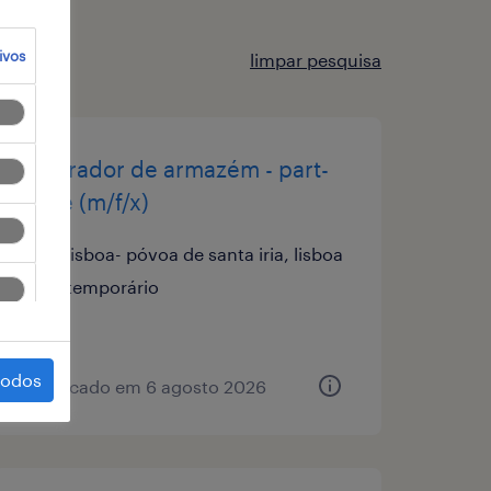
ivos
limpar pesquisa
operador de armazém - part-
time (m/f/x)
lisboa- póvoa de santa iria, lisboa
temporário
todos
publicado em 6 agosto 2026