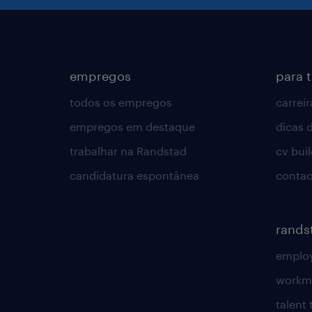
empregos
para 
todos os empregos
carreir
empregos em destaque
dicas d
trabalhar na Randstad
cv bui
candidatura espontânea
contac
rands
employ
workm
talent