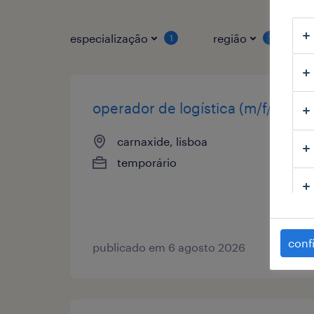
especialização
região
1
1
operador de logística (m/f/x)
carnaxide, lisboa
temporário
conf
publicado em 6 agosto 2026