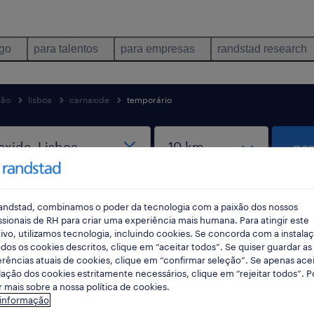
ego
para talentos
para empresas
randstad research
ção
lisboa
carnaxide
temporário
pes
rec
andstad, combinamos o poder da tecnologia com a paixão dos nossos
pesqui
ssionais de RH para criar uma experiência mais humana. Para atingir este
ivo, utilizamos tecnologia, incluindo cookies. Se concorda com a instala
dos os cookies descritos, clique em “aceitar todos”. Se quiser guardar as
rências atuais de cookies, clique em “confirmar seleção”. Se apenas acei
tribuição empregos disponíveis em Car
lação dos cookies estritamente necessários, clique em “rejeitar todos”. 
 mais sobre a nossa política de cookies.
 informação