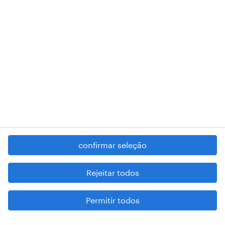
RANDSTAD,
, and SHAPING THE WORLD OF WORK are
registered trademarks of © Randstad N.V.
contacte-nos
termos e condições
política de privacidade
regime geral da prevenção da corrupção
denúncia de má conduta
confirmar seleção
reportar problemas de segurança
cookies
Rejeitar todos
mapa do site
Permitir todos
esteja atento