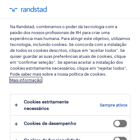
my randst
Na Randstad, combinamos o poder da tecnologia com a
lisboa
paixão dos nossos profissionais de RH para criar uma
experiência mais humana. Para atingir este objetivo, utilizamos
tecnologia, incluindo cookies. Se concorda com a instalação
de todos os cookies descritos, clique em “aceitar todos”. Se
quiser guardar as suas preferências atuais de cookies, clique
em “confirmar seleção”. Se apenas aceitar a instalação dos
cookies estritamente necessários, clique em “rejeitar todos”.
receber alertas de emprego para esta
Pode saber mais sobre a nossa política de cookies.
Mais informação
pesquisa
Cookies estritamente
Sempre ativos
17 Distribuicao Armazéns e distribuição
necessários
empregos encontrados
Cookies de desempenho
filter
2