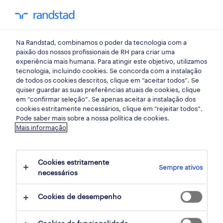
my randst
Na Randstad, combinamos o poder da tecnologia com a
lisboa
paixão dos nossos profissionais de RH para criar uma
experiência mais humana. Para atingir este objetivo, utilizamos
tecnologia, incluindo cookies. Se concorda com a instalação
de todos os cookies descritos, clique em “aceitar todos”. Se
quiser guardar as suas preferências atuais de cookies, clique
em “confirmar seleção”. Se apenas aceitar a instalação dos
cookies estritamente necessários, clique em “rejeitar todos”.
receber alertas de emprego para esta
Pode saber mais sobre a nossa política de cookies.
Mais informação
pesquisa
Cookies estritamente
Sempre ativos
11 ofertas disponíveis em Distribuicao em
necessários
Castanheira do Ribatejo, Lisboa
Cookies de desempenho
filter
1